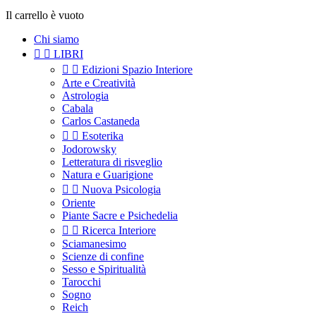
Il carrello è vuoto
Chi siamo


LIBRI


Edizioni Spazio Interiore
Arte e Creatività
Astrologia
Cabala
Carlos Castaneda


Esoterika
Jodorowsky
Letteratura di risveglio
Natura e Guarigione


Nuova Psicologia
Oriente
Piante Sacre e Psichedelia


Ricerca Interiore
Sciamanesimo
Scienze di confine
Sesso e Spiritualità
Tarocchi
Sogno
Reich