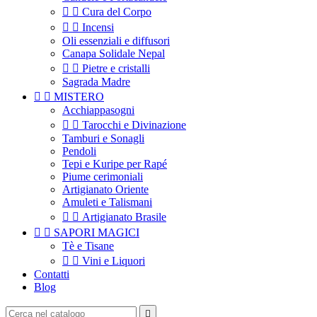


Cura del Corpo


Incensi
Oli essenziali e diffusori
Canapa Solidale Nepal


Pietre e cristalli
Sagrada Madre


MISTERO
Acchiappasogni


Tarocchi e Divinazione
Tamburi e Sonagli
Pendoli
Tepi e Kuripe per Rapé
Piume cerimoniali
Artigianato Oriente
Amuleti e Talismani


Artigianato Brasile


SAPORI MAGICI
Tè e Tisane


Vini e Liquori
Contatti
Blog
