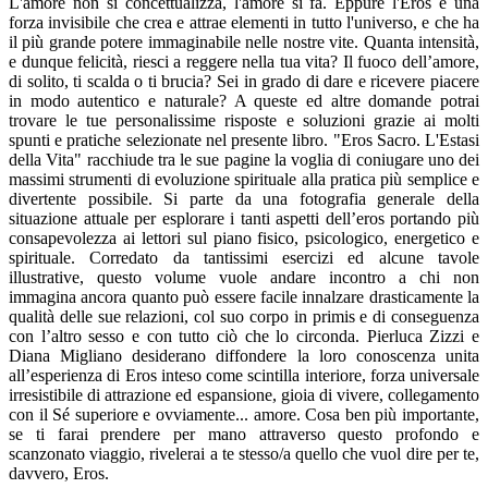
L'amore non si concettualizza, l'amore si fa. Eppure l'Eros è una
forza invisibile che crea e attrae elementi in tutto l'universo, e che ha
il più grande potere immaginabile nelle nostre vite. Quanta intensità,
e dunque felicità, riesci a reggere nella tua vita? Il fuoco dell’amore,
di solito, ti scalda o ti brucia? Sei in grado di dare e ricevere piacere
in modo autentico e naturale? A queste ed altre domande potrai
trovare le tue personalissime risposte e soluzioni grazie ai molti
spunti e pratiche selezionate nel presente libro. "Eros Sacro. L'Estasi
della Vita" racchiude tra le sue pagine la voglia di coniugare uno dei
massimi strumenti di evoluzione spirituale alla pratica più semplice e
divertente possibile. Si parte da una fotografia generale della
situazione attuale per esplorare i tanti aspetti dell’eros portando più
consapevolezza ai lettori sul piano fisico, psicologico, energetico e
spirituale. Corredato da tantissimi esercizi ed alcune tavole
illustrative, questo volume vuole andare incontro a chi non
immagina ancora quanto può essere facile innalzare drasticamente la
qualità delle sue relazioni, col suo corpo in primis e di conseguenza
con l’altro sesso e con tutto ciò che lo circonda. Pierluca Zizzi e
Diana Migliano desiderano diffondere la loro conoscenza unita
all’esperienza di Eros inteso come scintilla interiore, forza universale
irresistibile di attrazione ed espansione, gioia di vivere, collegamento
con il Sé superiore e ovviamente... amore. Cosa ben più importante,
se ti farai prendere per mano attraverso questo profondo e
scanzonato viaggio, rivelerai a te stesso/a quello che vuol dire per te,
davvero, Eros.