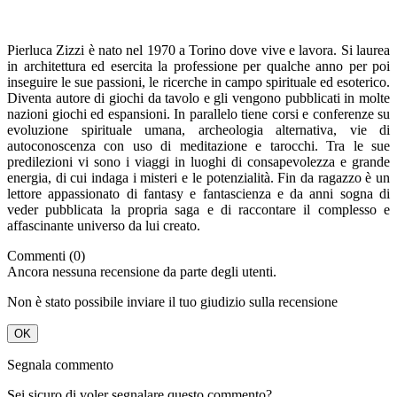
Pierluca Zizzi è nato nel 1970 a Torino dove vive e lavora. Si laurea
in architettura ed esercita la professione per qualche anno per poi
inseguire le sue passioni, le ricerche in campo spirituale ed esoterico.
Diventa autore di giochi da tavolo e gli vengono pubblicati in molte
nazioni giochi ed espansioni. In parallelo tiene corsi e conferenze su
evoluzione spirituale umana, archeologia alternativa, vie di
autoconoscenza con uso di meditazione e tarocchi. Tra le sue
predilezioni vi sono i viaggi in luoghi di consapevolezza e grande
energia, di cui indaga i misteri e le potenzialità. Fin da ragazzo è un
lettore appassionato di fantasy e fantascienza e da anni sogna di
veder pubblicata la propria saga e di raccontare il complesso e
affascinante universo da lui creato.
Commenti (0)
Ancora nessuna recensione da parte degli utenti.
Non è stato possibile inviare il tuo giudizio sulla recensione
OK
Segnala commento
Sei sicuro di voler segnalare questo commento?