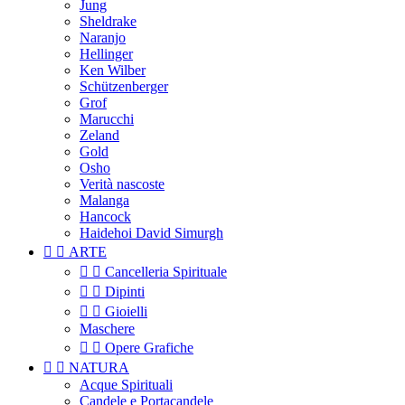
Jung
Sheldrake
Naranjo
Hellinger
Ken Wilber
Schützenberger
Grof
Marucchi
Zeland
Gold
Osho
Verità nascoste
Malanga
Hancock
Haidehoi David Simurgh


ARTE


Cancelleria Spirituale


Dipinti


Gioielli
Maschere


Opere Grafiche


NATURA
Acque Spirituali
Candele e Portacandele