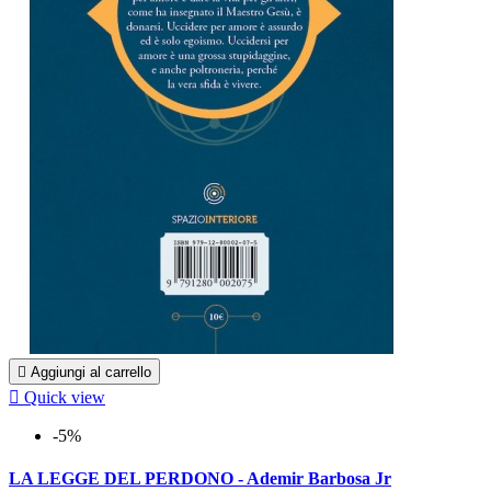

Aggiungi al carrello

Quick view
-5%
LA LEGGE DEL PERDONO - Ademir Barbosa Jr