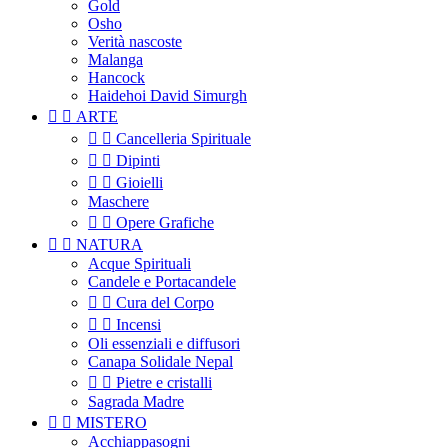
Gold
Osho
Verità nascoste
Malanga
Hancock
Haidehoi David Simurgh


ARTE


Cancelleria Spirituale


Dipinti


Gioielli
Maschere


Opere Grafiche


NATURA
Acque Spirituali
Candele e Portacandele


Cura del Corpo


Incensi
Oli essenziali e diffusori
Canapa Solidale Nepal


Pietre e cristalli
Sagrada Madre


MISTERO
Acchiappasogni