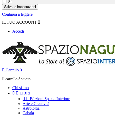
Sì
Continua a leggere
IL TUO ACCOUNT

Accedi

Carrello
0
Il carrello è vuoto
Chi siamo


LIBRI


Edizioni Spazio Interiore
Arte e Creatività
Astrologia
Cabala