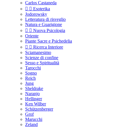
Carlos Castaneda


Esoterika
Jodorowsky
Letteratura di risveglio
Natura e Guarigione


Nuova Psicologia
Oriente
Piante Sacre e Psichedelia


Ricerca Interiore
Sciamanesimo
Scienze di confine
Sesso e Spiritualità
Tarocchi
Sogno
Reich
Jung
Sheldrake
Naranjo
Hellinger
Ken Wilber
Schützenberger
Grof
Marucchi
Zeland