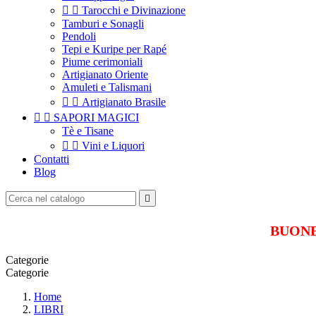


Tarocchi e Divinazione
Tamburi e Sonagli
Pendoli
Tepi e Kuripe per Rapé
Piume cerimoniali
Artigianato Oriente
Amuleti e Talismani


Artigianato Brasile


SAPORI MAGICI
Tè e Tisane


Vini e Liquori
Contatti
Blog

BUONE 
Categorie
Categorie
Home
LIBRI