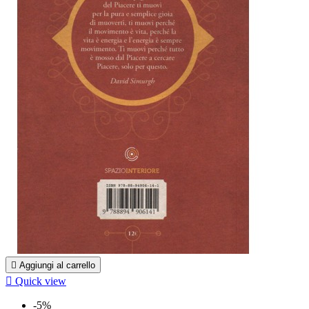

Aggiungi al carrello

Quick view
-5%