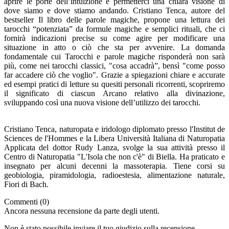
aprire le porte dell’intuizione e permetterci una chiara visione di
dove siamo e dove stiamo andando. Cristiano Tenca, autore del
bestseller Il libro delle parole magiche, propone una lettura dei
tarocchi “potenziata” da formule magiche e semplici rituali, che ci
fornirà indicazioni precise su come agire per modificare una
situazione in atto o ciò che sta per avvenire. La domanda
fondamentale cui Tarocchi e parole magiche risponderà non sarà
più, come nei tarocchi classici, "cosa accadrà”, bensì "come posso
far accadere ciò che voglio". Grazie a spiegazioni chiare e accurate
ed esempi pratici di letture su quesiti personali ricorrenti, scopriremo
il significato di ciascun Arcano relativo alla divinazione,
sviluppando così una nuova visione dell’utilizzo dei tarocchi.
Cristiano Tenca, naturopata e iridologo diplomato presso l'Institut de
Sciences de l'Hommes e la Libera Università Italiana di Naturopatia
Applicata del dottor Rudy Lanza, svolge la sua attività presso il
Centro di Naturopatia "L'Isola che non c'è" di Biella. Ha praticato e
insegnato per alcuni decenni la massoterapia. Tiene corsi su
geobiologia, piramidologia, radioestesia, alimentazione naturale,
Fiori di Bach.
Commenti (0)
Ancora nessuna recensione da parte degli utenti.
Non è stato possibile inviare il tuo giudizio sulla recensione