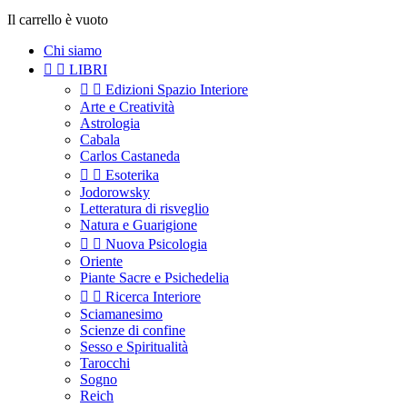
Il carrello è vuoto
Chi siamo


LIBRI


Edizioni Spazio Interiore
Arte e Creatività
Astrologia
Cabala
Carlos Castaneda


Esoterika
Jodorowsky
Letteratura di risveglio
Natura e Guarigione


Nuova Psicologia
Oriente
Piante Sacre e Psichedelia


Ricerca Interiore
Sciamanesimo
Scienze di confine
Sesso e Spiritualità
Tarocchi
Sogno
Reich