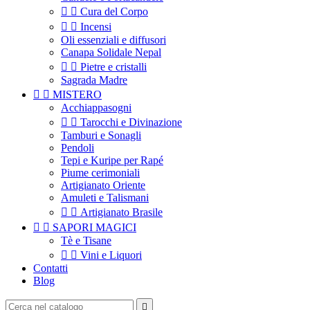


Cura del Corpo


Incensi
Oli essenziali e diffusori
Canapa Solidale Nepal


Pietre e cristalli
Sagrada Madre


MISTERO
Acchiappasogni


Tarocchi e Divinazione
Tamburi e Sonagli
Pendoli
Tepi e Kuripe per Rapé
Piume cerimoniali
Artigianato Oriente
Amuleti e Talismani


Artigianato Brasile


SAPORI MAGICI
Tè e Tisane


Vini e Liquori
Contatti
Blog
