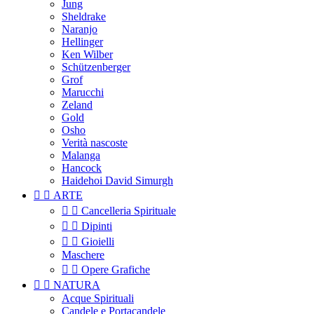
Jung
Sheldrake
Naranjo
Hellinger
Ken Wilber
Schützenberger
Grof
Marucchi
Zeland
Gold
Osho
Verità nascoste
Malanga
Hancock
Haidehoi David Simurgh


ARTE


Cancelleria Spirituale


Dipinti


Gioielli
Maschere


Opere Grafiche


NATURA
Acque Spirituali
Candele e Portacandele