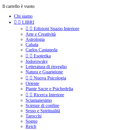
Il carrello è vuoto
Chi siamo


LIBRI


Edizioni Spazio Interiore
Arte e Creatività
Astrologia
Cabala
Carlos Castaneda


Esoterika
Jodorowsky
Letteratura di risveglio
Natura e Guarigione


Nuova Psicologia
Oriente
Piante Sacre e Psichedelia


Ricerca Interiore
Sciamanesimo
Scienze di confine
Sesso e Spiritualità
Tarocchi
Sogno
Reich