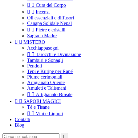


Cura del Corpo


Incensi
Oli essenziali e diffusori
Canapa Solidale Nepal


Pietre e cristalli
Sagrada Madre


MISTERO
Acchiappasogni


Tarocchi e Divinazione
Tamburi e Sonagli
Pendoli
Tepi e Kuripe per Rapé
Piume cerimoniali
Artigianato Oriente
Amuleti e Talismani


Artigianato Brasile


SAPORI MAGICI
Tè e Tisane


Vini e Liquori
Contatti
Blog
