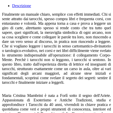
Descrizione
Finalmente un manuale chiaro, semplice con effetti immediati. Chi si
sente attratto dai tarocchi, spesso compra libri e frequenta corsi, con
entusiasmo e volontà. Ma appena torna a casa e prova a leggere un
giro di carte, altrettanto spesso si rende conto che tra tutto quel
sapere, quei significati, la meraviglia simbolica di ogni arcano, non
sa cosa scegliere e come collegare le parole tra loro, non riuscendo a
dare un vero senso al discorso, in pratica non riuscendo a leggere.
Che si vogliano leggere i tarocchi in senso cartomantico-divinatorio
o tarologico-evolutivo, nei corsi e nei libri difficilmente viene svelato
lo strumento indispensabile all'operazione: il collegamento Corpo-
Mente. Perchè i tarocchi non si leggono, i tarocchi si sentono. In
questo libro, tratto dall'esperienza diretta di lettrice ed insegnanti di
tarocchi, strutturato esattamente come un carso in aula, oltre ai vari
significati degli arcani maggiori, ad alcune stese iniziali e
fondamentali, scoprirai come svelare il segreto dei segreti: sentire il
tarocchi e finalmente iniziare a leggerli.
Maria Cristina Mambrini è nata a Forlì sotto il segno dell'Ariete.
Appassionata di Esoterismo e Antiche Tradizioni, studia e
approfondisce i Tarocchi da 40 anni, vivendoli in chiave pratica e
quotidiana come veri e propri strumenti di conoscenza, interiore ed