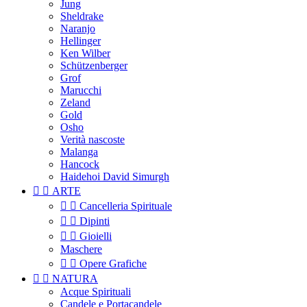
Jung
Sheldrake
Naranjo
Hellinger
Ken Wilber
Schützenberger
Grof
Marucchi
Zeland
Gold
Osho
Verità nascoste
Malanga
Hancock
Haidehoi David Simurgh


ARTE


Cancelleria Spirituale


Dipinti


Gioielli
Maschere


Opere Grafiche


NATURA
Acque Spirituali
Candele e Portacandele