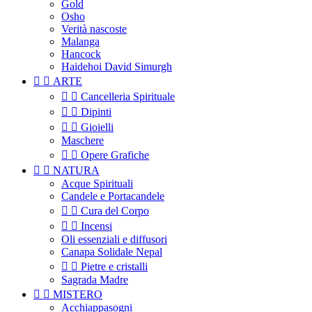
Gold
Osho
Verità nascoste
Malanga
Hancock
Haidehoi David Simurgh


ARTE


Cancelleria Spirituale


Dipinti


Gioielli
Maschere


Opere Grafiche


NATURA
Acque Spirituali
Candele e Portacandele


Cura del Corpo


Incensi
Oli essenziali e diffusori
Canapa Solidale Nepal


Pietre e cristalli
Sagrada Madre


MISTERO
Acchiappasogni