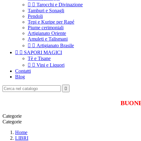


Tarocchi e Divinazione
Tamburi e Sonagli
Pendoli
Tepi e Kuripe per Rapé
Piume cerimoniali
Artigianato Oriente
Amuleti e Talismani


Artigianato Brasile


SAPORI MAGICI
Tè e Tisane


Vini e Liquori
Contatti
Blog

BUONE 
Categorie
Categorie
Home
LIBRI