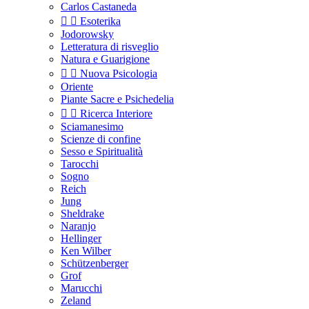
Carlos Castaneda


Esoterika
Jodorowsky
Letteratura di risveglio
Natura e Guarigione


Nuova Psicologia
Oriente
Piante Sacre e Psichedelia


Ricerca Interiore
Sciamanesimo
Scienze di confine
Sesso e Spiritualità
Tarocchi
Sogno
Reich
Jung
Sheldrake
Naranjo
Hellinger
Ken Wilber
Schützenberger
Grof
Marucchi
Zeland