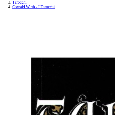
Tarocchi
Oswald Wirth - I Tarocchi