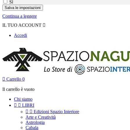
Sì
Continua a leggere
IL TUO ACCOUNT

Accedi

Carrello
0
Il carrello è vuoto
Chi siamo


LIBRI


Edizioni Spazio Interiore
Arte e Creatività
Astrologia
Cabala