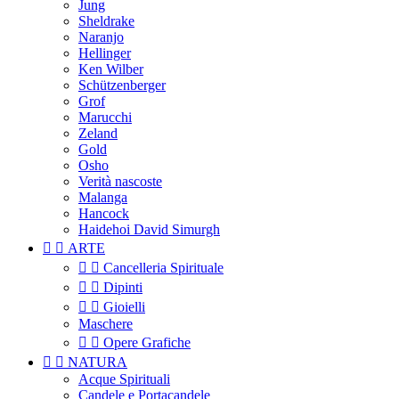
Jung
Sheldrake
Naranjo
Hellinger
Ken Wilber
Schützenberger
Grof
Marucchi
Zeland
Gold
Osho
Verità nascoste
Malanga
Hancock
Haidehoi David Simurgh


ARTE


Cancelleria Spirituale


Dipinti


Gioielli
Maschere


Opere Grafiche


NATURA
Acque Spirituali
Candele e Portacandele