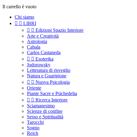
Il carrello è vuoto
Chi siamo


LIBRI


Edizioni Spazio Interiore
Arte e Creatività
Astrologia
Cabala
Carlos Castaneda


Esoterika
Jodorowsky
Letteratura di risveglio
Natura e Guarigione


Nuova Psicologia
Oriente
Piante Sacre e Psichedelia


Ricerca Interiore
Sciamanesimo
Scienze di confine
Sesso e Spiritualità
Tarocchi
Sogno
Reich