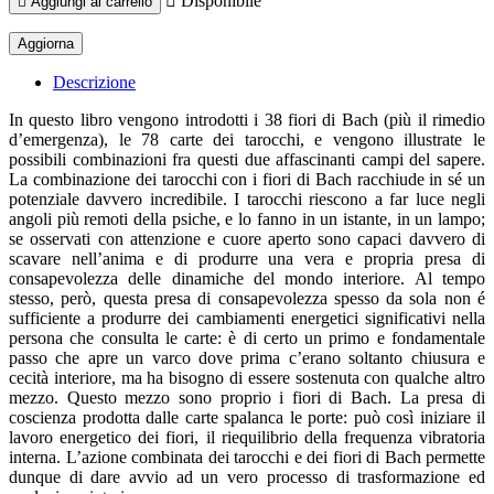

Disponibile

Aggiungi al carrello
Descrizione
In questo libro vengono introdotti i 38 fiori di Bach (più il rimedio
d’emergenza), le 78 carte dei tarocchi, e vengono illustrate le
possibili combinazioni fra questi due affascinanti campi del sapere.
La combinazione dei tarocchi con i fiori di Bach racchiude in sé un
potenziale davvero incredibile. I tarocchi riescono a far luce negli
angoli più remoti della psiche, e lo fanno in un istante, in un lampo;
se osservati con attenzione e cuore aperto sono capaci davvero di
scavare nell’anima e di produrre una vera e propria presa di
consapevolezza delle dinamiche del mondo interiore. Al tempo
stesso, però, questa presa di consapevolezza spesso da sola non é
sufficiente a produrre dei cambiamenti energetici significativi nella
persona che consulta le carte: è di certo un primo e fondamentale
passo che apre un varco dove prima c’erano soltanto chiusura e
cecità interiore, ma ha bisogno di essere sostenuta con qualche altro
mezzo. Questo mezzo sono proprio i fiori di Bach. La presa di
coscienza prodotta dalle carte spalanca le porte: può così iniziare il
lavoro energetico dei fiori, il riequilibrio della frequenza vibratoria
interna. L’azione combinata dei tarocchi e dei fiori di Bach permette
dunque di dare avvio ad un vero processo di trasformazione ed