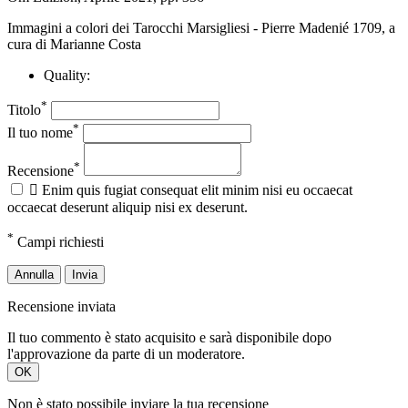
Immagini a colori dei Tarocchi Marsigliesi - Pierre Madenié 1709, a
cura di Marianne Costa
Quality:
*
Titolo
*
Il tuo nome
*
Recensione

Enim quis fugiat consequat elit minim nisi eu occaecat
occaecat deserunt aliquip nisi ex deserunt.
*
Campi richiesti
Annulla
Invia
Recensione inviata
Il tuo commento è stato acquisito e sarà disponibile dopo
l'approvazione da parte di un moderatore.
OK
Non è stato possibile inviare la tua recensione