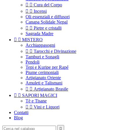


Cura del Corpo


Incensi
Oli essenziali e diffusori
Canapa Solidale Nepal


Pietre e cristalli
Sagrada Madre


MISTERO
Acchiappasogni


Tarocchi e Divinazione
Tamburi e Sonagli
Pendoli
Tepi e Kuripe per Rapé
Piume cerimoniali
Artigianato Oriente
Amuleti e Talismani


Artigianato Brasile


SAPORI MAGICI
Tè e Tisane


Vini e Liquori
Contatti
Blog
