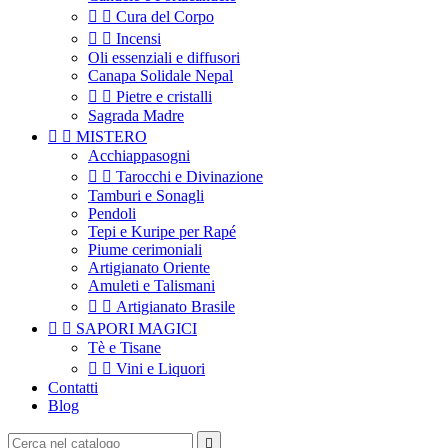


Cura del Corpo


Incensi
Oli essenziali e diffusori
Canapa Solidale Nepal


Pietre e cristalli
Sagrada Madre


MISTERO
Acchiappasogni


Tarocchi e Divinazione
Tamburi e Sonagli
Pendoli
Tepi e Kuripe per Rapé
Piume cerimoniali
Artigianato Oriente
Amuleti e Talismani


Artigianato Brasile


SAPORI MAGICI
Tè e Tisane


Vini e Liquori
Contatti
Blog
