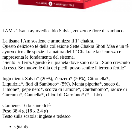
I AM - Tisana ayurvedica bio Salvia, zenzero e fiore di sambuco
La tisana I Am sostiene e armonizza il 1° chakra.
Questo delizioso tè della collezione Sette Chakra Shoti Maa è un tè
ayurvedico alle spezie. La natura del 1° Chakra è la sicurezza e
rappresenta le fondamenta del sistema.
"Sento la Terra. Questo è il pianeta dove sono nato - Sono cresciuto
da essa. Se muovo le dita dei piedi, posso sentire il terreno fertile"
Ingredienti: Salvia* (20%), Zenzero* (20%), Citronella*,
Liquirizia*, fiori di Sambuco* (5%), Menta piperita*, succo di
Limone*, pepe nero*, scorza di Limone*, Cardamomo*, radice di
Curcuma*, Cannella*, chiodi di Garofano* (* = bio).
Contiene: 16 bustine di tè
Peso 38,4 g (16 x 2,4 g)
Testo sulla scatola: inglese e tedesco
Quality: