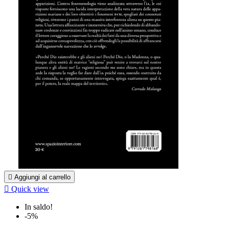

Aggiungi al carrello

Quick view
In saldo!
-5%