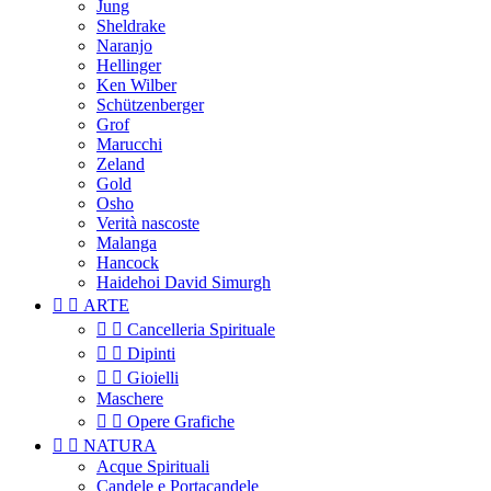
Jung
Sheldrake
Naranjo
Hellinger
Ken Wilber
Schützenberger
Grof
Marucchi
Zeland
Gold
Osho
Verità nascoste
Malanga
Hancock
Haidehoi David Simurgh


ARTE


Cancelleria Spirituale


Dipinti


Gioielli
Maschere


Opere Grafiche


NATURA
Acque Spirituali
Candele e Portacandele