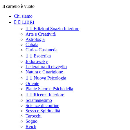
Il carrello è vuoto
Chi siamo


LIBRI


Edizioni Spazio Interiore
Arte e Creatività
Astrologia
Cabala
Carlos Castaneda


Esoterika
Jodorowsky
Letteratura di risveglio
Natura e Guarigione


Nuova Psicologia
Oriente
Piante Sacre e Psichedelia


Ricerca Interiore
Sciamanesimo
Scienze di confine
Sesso e Spiritualità
Tarocchi
Sogno
Reich