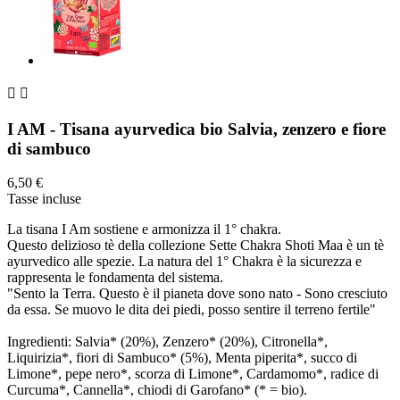


I AM - Tisana ayurvedica bio Salvia, zenzero e fiore
di sambuco
6,50 €
Tasse incluse
La tisana I Am sostiene e armonizza il 1° chakra.
Questo delizioso tè della collezione Sette Chakra Shoti Maa è un tè
ayurvedico alle spezie. La natura del 1° Chakra è la sicurezza e
rappresenta le fondamenta del sistema.
"Sento la Terra. Questo è il pianeta dove sono nato - Sono cresciuto
da essa. Se muovo le dita dei piedi, posso sentire il terreno fertile"
Ingredienti: Salvia* (20%), Zenzero* (20%), Citronella*,
Liquirizia*, fiori di Sambuco* (5%), Menta piperita*, succo di
Limone*, pepe nero*, scorza di Limone*, Cardamomo*, radice di
Curcuma*, Cannella*, chiodi di Garofano* (* = bio).