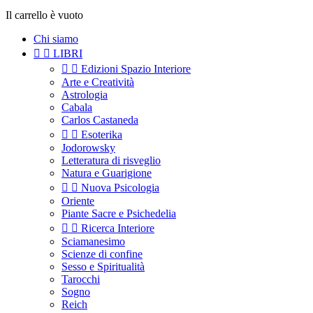
Il carrello è vuoto
Chi siamo


LIBRI


Edizioni Spazio Interiore
Arte e Creatività
Astrologia
Cabala
Carlos Castaneda


Esoterika
Jodorowsky
Letteratura di risveglio
Natura e Guarigione


Nuova Psicologia
Oriente
Piante Sacre e Psichedelia


Ricerca Interiore
Sciamanesimo
Scienze di confine
Sesso e Spiritualità
Tarocchi
Sogno
Reich