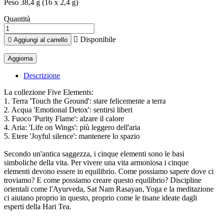
Peso 38,4 g (16 x 2,4 g)
Quantità

Disponibile

Aggiungi al carrello
Descrizione
La collezione Five Elements:
1. Terra 'Touch the Ground': stare felicemente a terra
2. Acqua 'Emotional Detox': sentirsi liberi
3. Fuoco 'Purity Flame': alzare il calore
4. Aria: 'Life on Wings': più leggero dell'aria
5. Etere 'Joyful silence': mantenere lo spazio
Secondo un'antica saggezza, i cinque elementi sono le basi
simboliche della vita. Per vivere una vita armoniosa i cinque
elementi devono essere in equilibrio. Come possiamo sapere dove ci
troviamo? E come possiamo creare questo equilibrio? Discipline
orientali come l'Ayurveda, Sat Nam Rasayan, Yoga e la meditazione
ci aiutano proprio in questo, proprio come le tisane ideate dagli
esperti della Hari Tea.