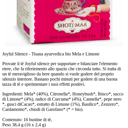
Joyful Silence - Tisana ayurvedica bio Mela e Limone
Provate il tè Joyful silence per supportare e bilanciare l'elemento
etere, che fa riferiemento allo spazio che circonda tutto. Si tratta di
un tè meraviglioso da bere quando si vuole godere del proprio
silenzio interiore. Bastano pochi minuti per godere di una buona
tazza di tè e sperimentare i suoi effetti positivi.
Ingredienti: Mela* (40%), Citronella*, Honeybush*, Ibisco*, succo
di Limone* (4%), radice di Curcuma* (4%), Cannella*, pepe nero
*, gusci diCacao*, estratto di Limone (1%), Basilico*, Zenzero*,
Cardamomo*, chiodi di Garofano* (* = bio).
Contenuto: 16 bustine di tè,
Peso 38,4 g (16 x 2,4 g)