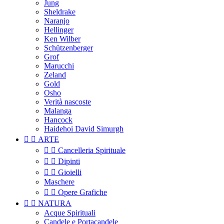
Jung
Sheldrake
Naranjo
Hellinger
Ken Wilber
Schützenberger
Grof
Marucchi
Zeland
Gold
Osho
Verità nascoste
Malanga
Hancock
Haidehoi David Simurgh


ARTE


Cancelleria Spirituale


Dipinti


Gioielli
Maschere


Opere Grafiche


NATURA
Acque Spirituali
Candele e Portacandele