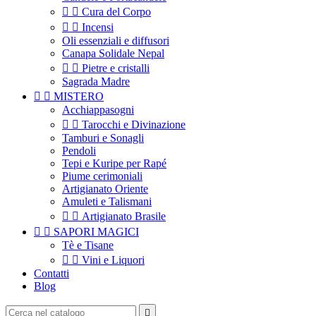


Cura del Corpo


Incensi
Oli essenziali e diffusori
Canapa Solidale Nepal


Pietre e cristalli
Sagrada Madre


MISTERO
Acchiappasogni


Tarocchi e Divinazione
Tamburi e Sonagli
Pendoli
Tepi e Kuripe per Rapé
Piume cerimoniali
Artigianato Oriente
Amuleti e Talismani


Artigianato Brasile


SAPORI MAGICI
Tè e Tisane


Vini e Liquori
Contatti
Blog
