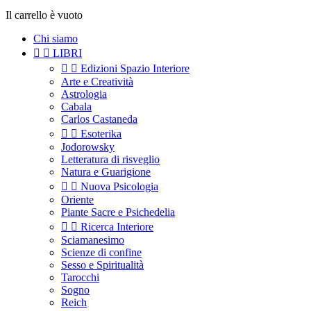
Il carrello è vuoto
Chi siamo


LIBRI


Edizioni Spazio Interiore
Arte e Creatività
Astrologia
Cabala
Carlos Castaneda


Esoterika
Jodorowsky
Letteratura di risveglio
Natura e Guarigione


Nuova Psicologia
Oriente
Piante Sacre e Psichedelia


Ricerca Interiore
Sciamanesimo
Scienze di confine
Sesso e Spiritualità
Tarocchi
Sogno
Reich