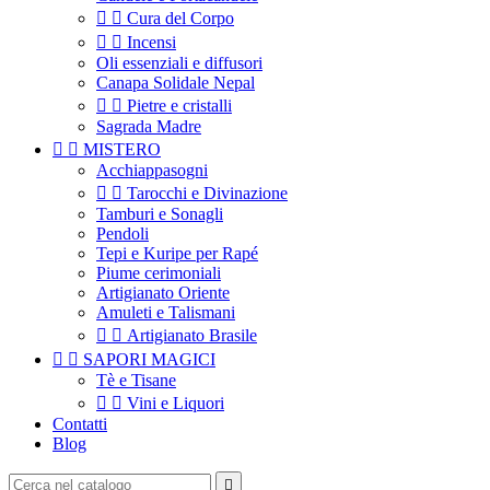


Cura del Corpo


Incensi
Oli essenziali e diffusori
Canapa Solidale Nepal


Pietre e cristalli
Sagrada Madre


MISTERO
Acchiappasogni


Tarocchi e Divinazione
Tamburi e Sonagli
Pendoli
Tepi e Kuripe per Rapé
Piume cerimoniali
Artigianato Oriente
Amuleti e Talismani


Artigianato Brasile


SAPORI MAGICI
Tè e Tisane


Vini e Liquori
Contatti
Blog
