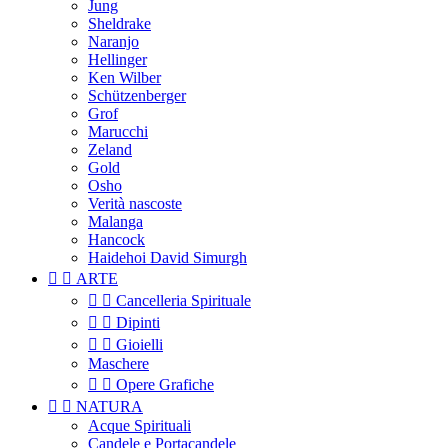
Jung
Sheldrake
Naranjo
Hellinger
Ken Wilber
Schützenberger
Grof
Marucchi
Zeland
Gold
Osho
Verità nascoste
Malanga
Hancock
Haidehoi David Simurgh


ARTE


Cancelleria Spirituale


Dipinti


Gioielli
Maschere


Opere Grafiche


NATURA
Acque Spirituali
Candele e Portacandele