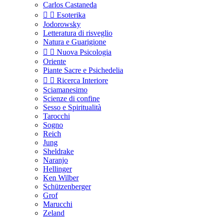
Carlos Castaneda


Esoterika
Jodorowsky
Letteratura di risveglio
Natura e Guarigione


Nuova Psicologia
Oriente
Piante Sacre e Psichedelia


Ricerca Interiore
Sciamanesimo
Scienze di confine
Sesso e Spiritualità
Tarocchi
Sogno
Reich
Jung
Sheldrake
Naranjo
Hellinger
Ken Wilber
Schützenberger
Grof
Marucchi
Zeland