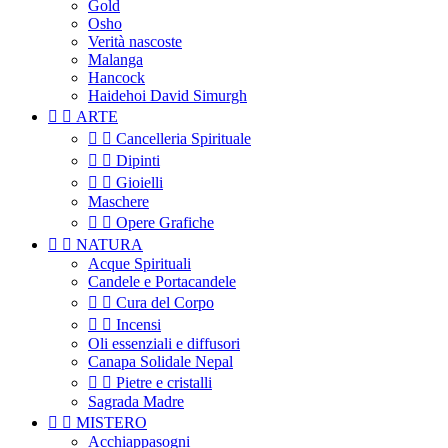
Gold
Osho
Verità nascoste
Malanga
Hancock
Haidehoi David Simurgh


ARTE


Cancelleria Spirituale


Dipinti


Gioielli
Maschere


Opere Grafiche


NATURA
Acque Spirituali
Candele e Portacandele


Cura del Corpo


Incensi
Oli essenziali e diffusori
Canapa Solidale Nepal


Pietre e cristalli
Sagrada Madre


MISTERO
Acchiappasogni