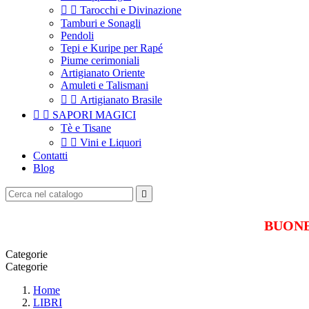


Tarocchi e Divinazione
Tamburi e Sonagli
Pendoli
Tepi e Kuripe per Rapé
Piume cerimoniali
Artigianato Oriente
Amuleti e Talismani


Artigianato Brasile


SAPORI MAGICI
Tè e Tisane


Vini e Liquori
Contatti
Blog

BUONE 
Categorie
Categorie
Home
LIBRI