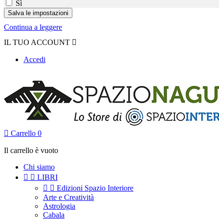
Sì
Continua a leggere
IL TUO ACCOUNT

Accedi

Carrello
0
Il carrello è vuoto
Chi siamo


LIBRI


Edizioni Spazio Interiore
Arte e Creatività
Astrologia
Cabala