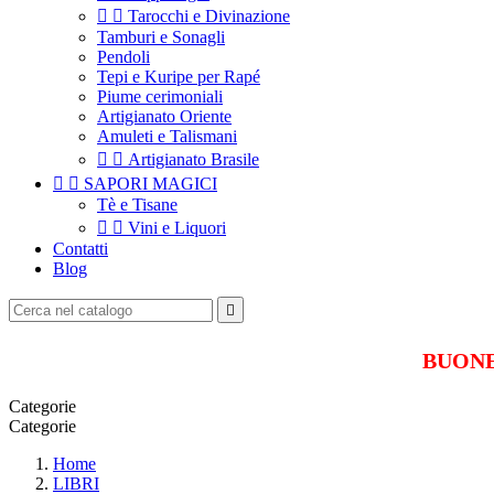


Tarocchi e Divinazione
Tamburi e Sonagli
Pendoli
Tepi e Kuripe per Rapé
Piume cerimoniali
Artigianato Oriente
Amuleti e Talismani


Artigianato Brasile


SAPORI MAGICI
Tè e Tisane


Vini e Liquori
Contatti
Blog

BUONE 
Categorie
Categorie
Home
LIBRI