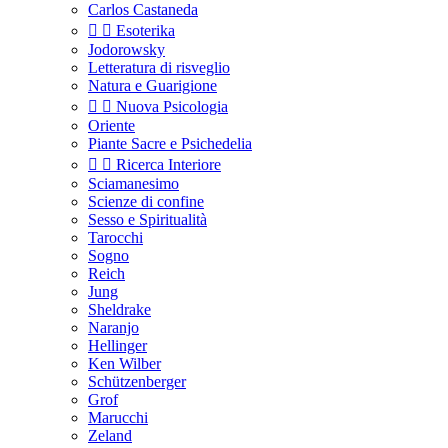
Carlos Castaneda


Esoterika
Jodorowsky
Letteratura di risveglio
Natura e Guarigione


Nuova Psicologia
Oriente
Piante Sacre e Psichedelia


Ricerca Interiore
Sciamanesimo
Scienze di confine
Sesso e Spiritualità
Tarocchi
Sogno
Reich
Jung
Sheldrake
Naranjo
Hellinger
Ken Wilber
Schützenberger
Grof
Marucchi
Zeland