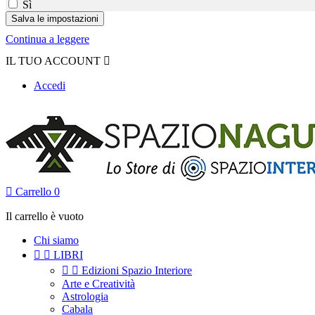
Sì
Continua a leggere
IL TUO ACCOUNT

Accedi

Carrello
0
Il carrello è vuoto
Chi siamo


LIBRI


Edizioni Spazio Interiore
Arte e Creatività
Astrologia
Cabala