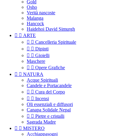
Gold
Osho
Verità nascoste
Malanga
Hancock
Haidehoi David Simurgh


ARTE


Cancelleria Spirituale


Dipinti


Gioielli
Maschere


Opere Grafiche


NATURA
Acque Spirituali
Candele e Portacandele


Cura del Corpo


Incensi
Oli essenziali e diffusori
Canapa Solidale Nepal


Pietre e cristalli
Sagrada Madre


MISTERO
Acchiappasogni