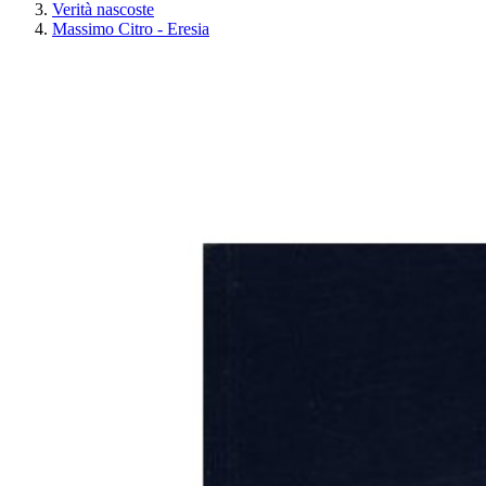
Verità nascoste
Massimo Citro - Eresia