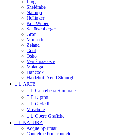
Jung
Sheldrake
Naranjo
Hellinger
Ken Wilber
Schützenberger
Grof
Marucchi
Zeland
Gold
Osho
Verità nascoste
Malanga
Hancock
Haidehoi David Simurgh


ARTE


Cancelleria Spirituale


Dipinti


Gioielli
Maschere


Opere Grafiche


NATURA
Acque Spirituali
Candele e Portacandele