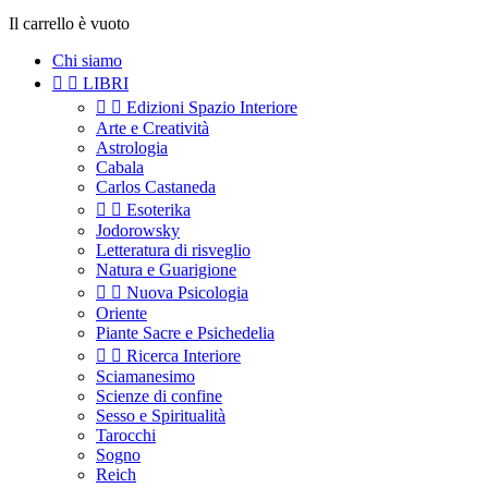
Il carrello è vuoto
Chi siamo


LIBRI


Edizioni Spazio Interiore
Arte e Creatività
Astrologia
Cabala
Carlos Castaneda


Esoterika
Jodorowsky
Letteratura di risveglio
Natura e Guarigione


Nuova Psicologia
Oriente
Piante Sacre e Psichedelia


Ricerca Interiore
Sciamanesimo
Scienze di confine
Sesso e Spiritualità
Tarocchi
Sogno
Reich