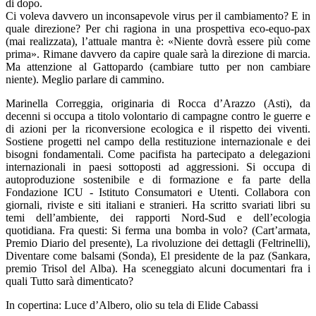
di dopo.
Ci voleva davvero un inconsapevole virus per il cambiamento? E in
quale direzione? Per chi ragiona in una prospettiva eco-equo-pax
(mai realizzata), l’attuale mantra è: «Niente dovrà essere più come
prima». Rimane davvero da capire quale sarà la direzione di marcia.
Ma attenzione al Gattopardo (cambiare tutto per non cambiare
niente). Meglio parlare di cammino.
Marinella Correggia, originaria di Rocca d’Arazzo (Asti), da
decenni si occupa a titolo volontario di campagne contro le guerre e
di azioni per la riconversione ecologica e il rispetto dei viventi.
Sostiene progetti nel campo della restituzione internazionale e dei
bisogni fondamentali. Come pacifista ha partecipato a delegazioni
internazionali in paesi sottoposti ad aggressioni. Si occupa di
autoproduzione sostenibile e di formazione e fa parte della
Fondazione ICU - Istituto Consumatori e Utenti. Collabora con
giornali, riviste e siti italiani e stranieri. Ha scritto svariati libri su
temi dell’ambiente, dei rapporti Nord-Sud e dell’ecologia
quotidiana. Fra questi: Si ferma una bomba in volo? (Cart’armata,
Premio Diario del presente), La rivoluzione dei dettagli (Feltrinelli),
Diventare come balsami (Sonda), El presidente de la paz (Sankara,
premio Trisol del Alba). Ha sceneggiato alcuni documentari fra i
quali Tutto sarà dimenticato?
In copertina: Luce d’Albero, olio su tela di Elide Cabassi