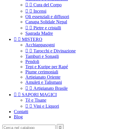


Cura del Corpo


Incensi
Oli essenziali e diffusori
Canapa Solidale Nepal


Pietre e cristalli
Sagrada Madre


MISTERO
Acchiappasogni


Tarocchi e Divinazione
Tamburi e Sonagli
Pendoli
Tepi e Kuripe per Rapé
Piume cerimoniali
Artigianato Oriente
Amuleti e Talismani


Artigianato Brasile


SAPORI MAGICI
Tè e Tisane


Vini e Liquori
Contatti
Blog
