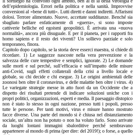
Il sortilegio ha coinvolto ogni ambito, ben al di là della virologia e
dell’epidemiologia. Errori nella politica e nella sanità. Improvvise
conversioni al «bene di tutti». Lutti diretti e danni indiretti. Affarismi
dolosi. Terrore alimentato. Nuove, accettate sudditanze. Benché sia
sbagliato parlare enfaticamente di «guerra», si sono imposte
cattiverie belliche ed egoismi geopolitici. È arrivata una «nuova
normalità», ancora più disuguale. E per il pianeta, per i rapporti fra
homo sapiens e il resto dei viventi? Un sollievo parziale e solo
temporaneo, finora.
Capitolo dopo capitolo, se la storia deve esserci maestra, si chiede di
ricordare. 1) Le saggezze nascoste nella vera prevenzione e la
salvezza delle cure tempestive e semplici, ignorate. 2) Le domande
sulle morti e sul perché, sull’efficacia e sull’impatto delle misure
anti-Covid, sugli effetti collaterali della crisi a livello locale e
globale, su chi decide e chi esegue. 3) Le origini ambientali delle
zoonosi ben oltre il coronavirus, e delle malattie ben oltre i virus. 4)
Le variegate strategie messe in atto fuori da un Occidente che a
dispetto dei risultati pretende di indicare soluzioni uniche con i
propri politici, organizzazioni, esperti e media. Il paesaggio distopico
non è stato lo stesso in ogni nazione, presso tutti i popoli, presso
tutte le persone. Per tanti motivi, virus e misure hanno mostrato
facce diverse. Una parte del mondo si è chiusa nel distanziamento
sociale, un’altra non ha potuto o non ha voluto farlo. Sono arrivate
da luoghi lontani immagini sbalorditive perché sembravano
appartenere al mondo di prima (per dire: del 2019!); o forse, a quello