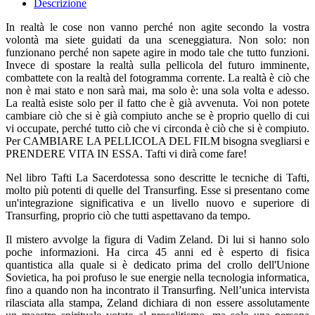
Descrizione
In realtà le cose non vanno perché non agite secondo la vostra
volontà ma siete guidati da una sceneggiatura. Non solo: non
funzionano perché non sapete agire in modo tale che tutto funzioni.
Invece di spostare la realtà sulla pellicola del futuro imminente,
combattete con la realtà del fotogramma corrente. La realtà è ciò che
non è mai stato e non sarà mai, ma solo è: una sola volta e adesso.
La realtà esiste solo per il fatto che è già avvenuta. Voi non potete
cambiare ciò che si è già compiuto anche se è proprio quello di cui
vi occupate, perché tutto ciò che vi circonda è ciò che si è compiuto.
Per CAMBIARE LA PELLICOLA DEL FILM bisogna svegliarsi e
PRENDERE VITA IN ESSA. Tafti vi dirà come fare!
Nel libro Tafti La Sacerdotessa sono descritte le tecniche di Tafti,
molto più potenti di quelle del Transurfing. Esse si presentano come
un'integrazione significativa e un livello nuovo e superiore di
Transurfing, proprio ciò che tutti aspettavano da tempo.
Il mistero avvolge la figura di Vadim Zeland. Di lui si hanno solo
poche informazioni. Ha circa 45 anni ed è esperto di fisica
quantistica alla quale si è dedicato prima del crollo dell'Unione
Sovietica, ha poi profuso le sue energie nella tecnologia informatica,
fino a quando non ha incontrato il Transurfing. Nell’unica intervista
rilasciata alla stampa, Zeland dichiara di non essere assolutamente