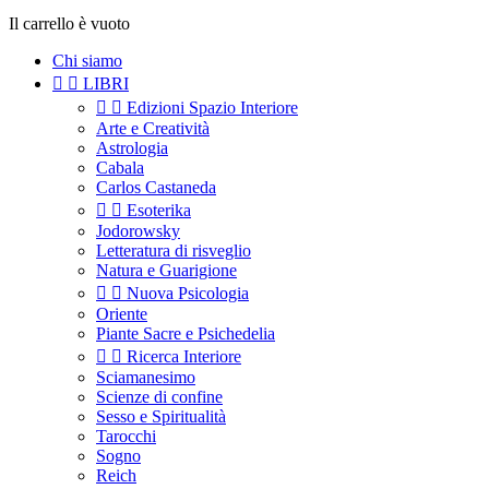
Il carrello è vuoto
Chi siamo


LIBRI


Edizioni Spazio Interiore
Arte e Creatività
Astrologia
Cabala
Carlos Castaneda


Esoterika
Jodorowsky
Letteratura di risveglio
Natura e Guarigione


Nuova Psicologia
Oriente
Piante Sacre e Psichedelia


Ricerca Interiore
Sciamanesimo
Scienze di confine
Sesso e Spiritualità
Tarocchi
Sogno
Reich