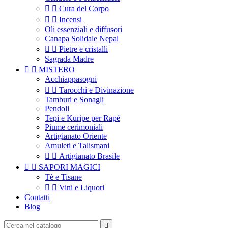


Cura del Corpo


Incensi
Oli essenziali e diffusori
Canapa Solidale Nepal


Pietre e cristalli
Sagrada Madre


MISTERO
Acchiappasogni


Tarocchi e Divinazione
Tamburi e Sonagli
Pendoli
Tepi e Kuripe per Rapé
Piume cerimoniali
Artigianato Oriente
Amuleti e Talismani


Artigianato Brasile


SAPORI MAGICI
Tè e Tisane


Vini e Liquori
Contatti
Blog
