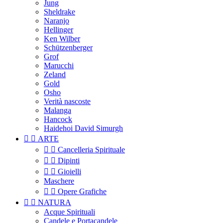
Jung
Sheldrake
Naranjo
Hellinger
Ken Wilber
Schützenberger
Grof
Marucchi
Zeland
Gold
Osho
Verità nascoste
Malanga
Hancock
Haidehoi David Simurgh


ARTE


Cancelleria Spirituale


Dipinti


Gioielli
Maschere


Opere Grafiche


NATURA
Acque Spirituali
Candele e Portacandele