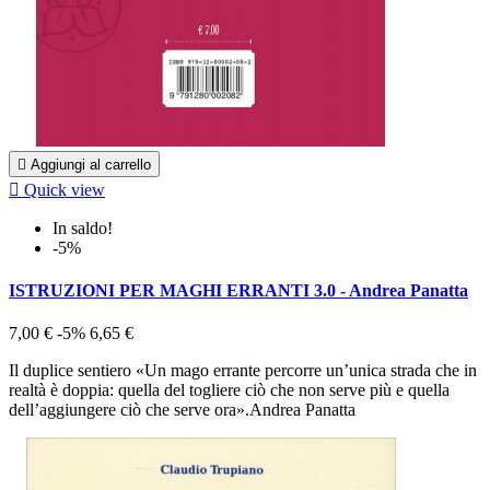

Aggiungi al carrello

Quick view
In saldo!
-5%
ISTRUZIONI PER MAGHI ERRANTI 3.0 - Andrea Panatta
7,00 €
-5%
6,65 €
Il duplice sentiero «Un mago errante percorre un’unica strada che in
realtà è doppia: quella del togliere ciò che non serve più e quella
dell’aggiungere ciò che serve ora».Andrea Panatta