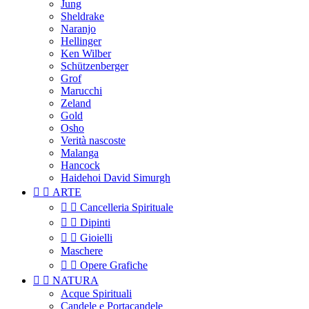
Jung
Sheldrake
Naranjo
Hellinger
Ken Wilber
Schützenberger
Grof
Marucchi
Zeland
Gold
Osho
Verità nascoste
Malanga
Hancock
Haidehoi David Simurgh


ARTE


Cancelleria Spirituale


Dipinti


Gioielli
Maschere


Opere Grafiche


NATURA
Acque Spirituali
Candele e Portacandele