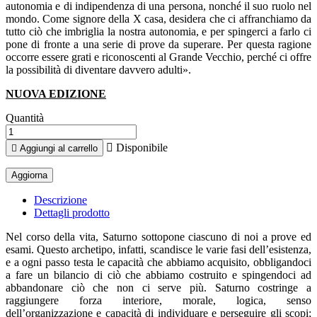
autonomia e di indipendenza di una persona, nonché il suo ruolo nel
mondo. Come signore della X casa, desidera che ci affranchiamo da
tutto ciò che imbriglia la nostra autonomia, e per spingerci a farlo ci
pone di fronte a una serie di prove da superare. Per questa ragione
occorre essere grati e riconoscenti al Grande Vecchio, perché ci offre
la possibilità di diventare davvero adulti».
NUOVA EDIZIONE
Quantità

Disponibile

Aggiungi al carrello
Descrizione
Dettagli prodotto
Nel corso della vita, Saturno sottopone ciascuno di noi a prove ed
esami. Questo archetipo, infatti, scandisce le varie fasi dell’esistenza,
e a ogni passo testa le capacità che abbiamo acquisito, obbligandoci
a fare un bilancio di ciò che abbiamo costruito e spingendoci ad
abbandonare ciò che non ci serve più. Saturno costringe a
raggiungere forza interiore, morale, logica, senso
dell’organizzazione e capacità di individuare e perseguire gli scopi;