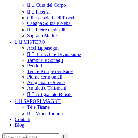


Cura del Corpo


Incensi
Oli essenziali e diffusori
Canapa Solidale Nepal


Pietre e cristalli
Sagrada Madre


MISTERO
Acchiappasogni


Tarocchi e Divinazione
Tamburi e Sonagli
Pendoli
Tepi e Kuripe per Rapé
Piume cerimoniali
Artigianato Oriente
Amuleti e Talismani


Artigianato Brasile


SAPORI MAGICI
Tè e Tisane


Vini e Liquori
Contatti
Blog
