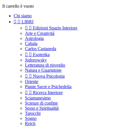
Il carrello è vuoto
Chi siamo


LIBRI


Edizioni Spazio Interiore
Arte e Creatività
Astrologia
Cabala
Carlos Castaneda


Esoterika
Jodorowsky
Letteratura di risveglio
Natura e Guarigione


Nuova Psicologia
Oriente
Piante Sacre e Psichedelia


Ricerca Interiore
Sciamanesimo
Scienze di confine
Sesso e Spiritualità
Tarocchi
Sogno
Reich