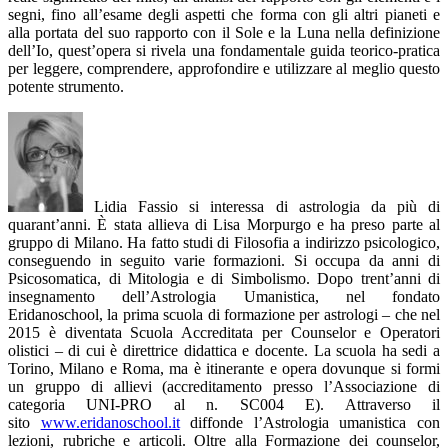
segni, fino all’esame degli aspetti che forma con gli altri pianeti e
alla portata del suo rapporto con il Sole e la Luna nella definizione
dell’Io, quest’opera si rivela una fondamentale guida teorico-pratica
per leggere, comprendere, approfondire e utilizzare al meglio questo
potente strumento.
Lidia Fassio si interessa di astrologia da più di
quarant’anni. È stata allieva di Lisa Morpurgo e ha preso parte al
gruppo di Milano. Ha fatto studi di Filosofia a indirizzo psicologico,
conseguendo in seguito varie formazioni. Si occupa da anni di
Psicosomatica, di Mitologia e di Simbolismo. Dopo trent’anni di
insegnamento dell’Astrologia Umanistica, nel fondato
Eridanoschool, la prima scuola di formazione per astrologi – che nel
2015 è diventata Scuola Accreditata per Counselor e Operatori
olistici – di cui è direttrice didattica e docente. La scuola ha sedi a
Torino, Milano e Roma, ma è itinerante e opera dovunque si formi
un gruppo di allievi (accreditamento presso l’Associazione di
categoria UNI-PRO al n. SC004 E). Attraverso il
sito
www.eridanoschool.it
diffonde l’Astrologia umanistica con
lezioni, rubriche e articoli. Oltre alla Formazione dei counselor,