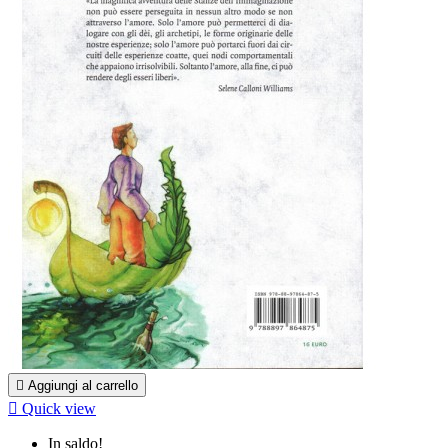

Aggiungi al carrello

Quick view
In saldo!