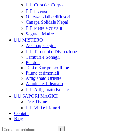


Cura del Corpo


Incensi
Oli essenziali e diffusori
Canapa Solidale Nepal


Pietre e cristalli
Sagrada Madre


MISTERO
Acchiappasogni


Tarocchi e Divinazione
Tamburi e Sonagli
Pendoli
Tepi e Kuripe per Rapé
Piume cerimoniali
Artigianato Oriente
Amuleti e Talismani


Artigianato Brasile


SAPORI MAGICI
Tè e Tisane


Vini e Liquori
Contatti
Blog
