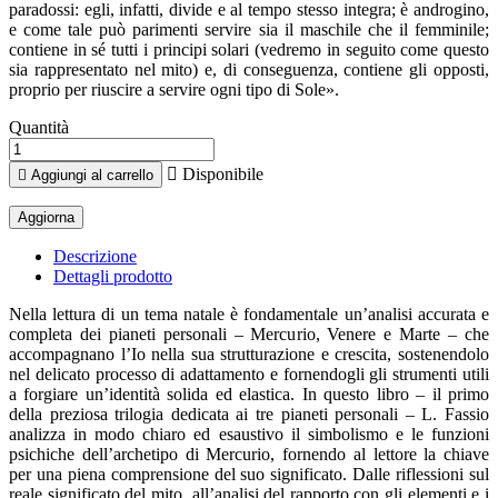
paradossi: egli, infatti, divide e al tempo stesso integra; è androgino,
e come tale può parimenti servire sia il maschile che il femminile;
contiene in sé tutti i principi solari (vedremo in seguito come questo
sia rappresentato nel mito) e, di conseguenza, contiene gli opposti,
proprio per riuscire a servire ogni tipo di Sole».
Quantità

Disponibile

Aggiungi al carrello
Descrizione
Dettagli prodotto
Nella lettura di un tema natale è fondamentale un’analisi accurata e
completa dei pianeti personali – Mercurio, Venere e Marte – che
accompagnano l’Io nella sua strutturazione e crescita, sostenendolo
nel delicato processo di adattamento e fornendogli gli strumenti utili
a forgiare un’identità solida ed elastica. In questo libro – il primo
della preziosa trilogia dedicata ai tre pianeti personali – L. Fassio
analizza in modo chiaro ed esaustivo il simbolismo e le funzioni
psichiche dell’archetipo di Mercurio, fornendo al lettore la chiave
per una piena comprensione del suo significato. Dalle riflessioni sul
reale significato del mito, all’analisi del rapporto con gli elementi e i