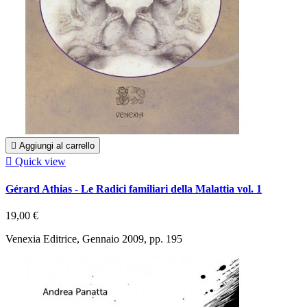

Aggiungi al carrello

Quick view
Gérard Athias - Le Radici familiari della Malattia vol. 1
19,00 €
Venexia Editrice, Gennaio 2009, pp. 195