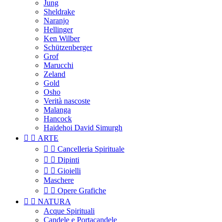
Jung
Sheldrake
Naranjo
Hellinger
Ken Wilber
Schützenberger
Grof
Marucchi
Zeland
Gold
Osho
Verità nascoste
Malanga
Hancock
Haidehoi David Simurgh


ARTE


Cancelleria Spirituale


Dipinti


Gioielli
Maschere


Opere Grafiche


NATURA
Acque Spirituali
Candele e Portacandele