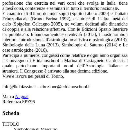
professione che esercita nei vari corsi che svolge in Italia, tiene
altresì corsi, conferenze e seminari in tutto il territorio nazionale.
È coautrice di Il libro dei miei sogni (Spirito Libero 2009) e Trattato
Erbozodiacale (Bruno Farina 1992), e autrice di L’altra metà del
cielo (Spigolon Calcagno 2005), tre volumi dedicati alle dinamiche
di coppia e alla relazione affettiva. Con le Edizioni Spazio Interiore
ha pubblicato: Innamoramento e creatività (2012), I nostri simboli
interiori. Introduzione all’astrologia umanistica e psicologica (2013),
Simbologia della Luna (2013), Simbologia di Saturno (2014) e Le
case astrologiche (2016).
Partecipa a numerosi congressi come relatrice e ogni anno organizza
il Convegno di Eridanoschool a Marina di Castagneto Carducci al
quale partecipano importanti nomi dell’Astrologia italiana e
straniera. Il Congresso è arrivato alla sua decima edizione.
Vive e lavora nei pressi di Torino.
info@lidiafassio.it – direzione@eridanoschool.it
Marca
Nagual
Referenza
SPZ96
Scheda
TITOLO
Simbologia di Mercurio