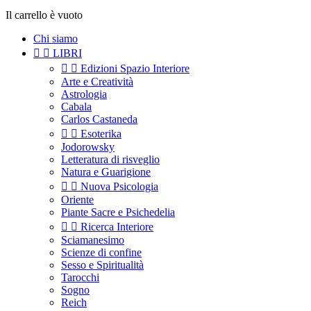
Il carrello è vuoto
Chi siamo


LIBRI


Edizioni Spazio Interiore
Arte e Creatività
Astrologia
Cabala
Carlos Castaneda


Esoterika
Jodorowsky
Letteratura di risveglio
Natura e Guarigione


Nuova Psicologia
Oriente
Piante Sacre e Psichedelia


Ricerca Interiore
Sciamanesimo
Scienze di confine
Sesso e Spiritualità
Tarocchi
Sogno
Reich