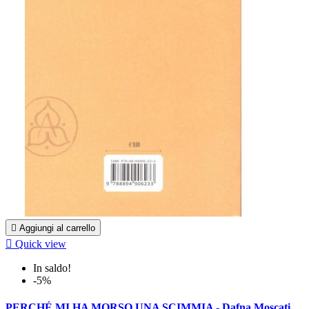

Aggiungi al carrello

Quick view
In saldo!
-5%
PERCHÉ MI HA MORSO UNA SCIMMIA - Dafna Moscati