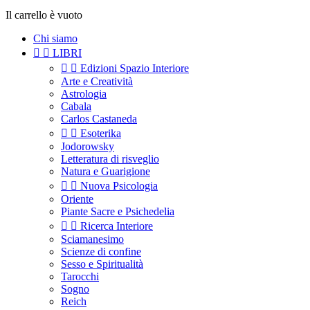
Il carrello è vuoto
Chi siamo


LIBRI


Edizioni Spazio Interiore
Arte e Creatività
Astrologia
Cabala
Carlos Castaneda


Esoterika
Jodorowsky
Letteratura di risveglio
Natura e Guarigione


Nuova Psicologia
Oriente
Piante Sacre e Psichedelia


Ricerca Interiore
Sciamanesimo
Scienze di confine
Sesso e Spiritualità
Tarocchi
Sogno
Reich