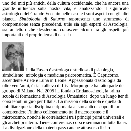
uno dei miti più antichi della cultura occidentale, che ha ancora una
grande influenza sulla nostra vita, e analizzando il significato
astrologico del Grande Vecchio nelle case e i suoi aspetti con gli altri
pianeti.
Simbologia di Saturno
rappresenta uno strumento di
comprensione senza precedenti, utile sia agli esperti di Astrologia,
sia ai lettori che desiderano conoscere alcuni tra gli aspetti più
importanti del proprio tema di nascita.
Lidia Fassio è astrologa e studiosa di psicologia,
simbolismo, mitologia e medicina psicosomatica. È Capricorno,
ascendente Ariete e Luna in Leone. Appassionata d'astrologia da
oltre vent’anni, è stata allieva di Lisa Morpurgo e ha fatto parte del
gruppo di Milano. Nel 2005 ha fondato Eridanoschool, la prima
scuola di formazione di Astrologia Umanistica, dopo un lungo iter di
corsi tenuti in giro per l’Italia. La mission della scuola è quella di
nobilitare questa disciplina e riportarla al suo antico scopo di far
comprendere l’intimo collegamento tra il macrocosmo e il
microcosmo, nonché le correlazioni tra i principi primi universali e
gli archetipi interni. Tiene conferenze, corsi e seminari in tutta Italia.
La divulgazione della materia passa anche attraverso il sito