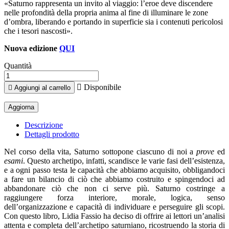
«Saturno rappresenta un invito al viaggio: l’eroe deve discendere
nelle profondità della propria anima al fine di illuminare le zone
d’ombra, liberando e portando in superficie sia i contenuti pericolosi
che i tesori nascosti».
Nuova edizione
QUI
Quantità

Disponibile

Aggiungi al carrello
Descrizione
Dettagli prodotto
Nel corso della vita, Saturno sottopone ciascuno di noi a
prove
ed
esami
. Questo archetipo, infatti, scandisce le varie fasi dell’esistenza,
e a ogni passo testa le capacità che abbiamo acquisito, obbligandoci
a fare un bilancio di ciò che abbiamo costruito e spingendoci ad
abbandonare ciò che non ci serve più. Saturno costringe a
raggiungere forza interiore, morale, logica, senso
dell’organizzazione e capacità di individuare e perseguire gli scopi.
Con questo libro, Lidia Fassio ha deciso di offrire ai lettori un’analisi
attenta e completa dell’archetipo saturniano, ricostruendo la storia di