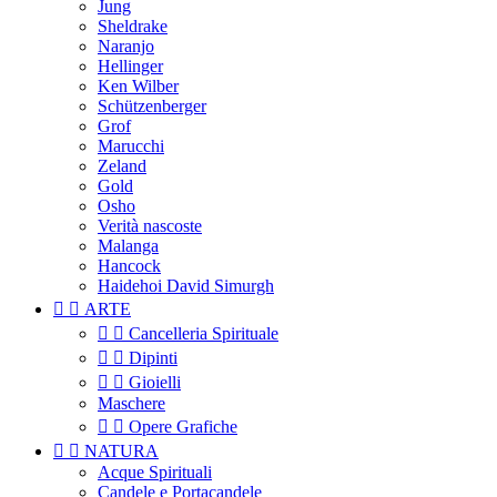
Jung
Sheldrake
Naranjo
Hellinger
Ken Wilber
Schützenberger
Grof
Marucchi
Zeland
Gold
Osho
Verità nascoste
Malanga
Hancock
Haidehoi David Simurgh


ARTE


Cancelleria Spirituale


Dipinti


Gioielli
Maschere


Opere Grafiche


NATURA
Acque Spirituali
Candele e Portacandele