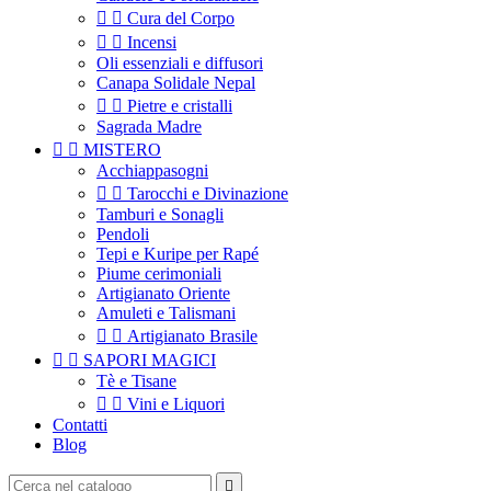


Cura del Corpo


Incensi
Oli essenziali e diffusori
Canapa Solidale Nepal


Pietre e cristalli
Sagrada Madre


MISTERO
Acchiappasogni


Tarocchi e Divinazione
Tamburi e Sonagli
Pendoli
Tepi e Kuripe per Rapé
Piume cerimoniali
Artigianato Oriente
Amuleti e Talismani


Artigianato Brasile


SAPORI MAGICI
Tè e Tisane


Vini e Liquori
Contatti
Blog
