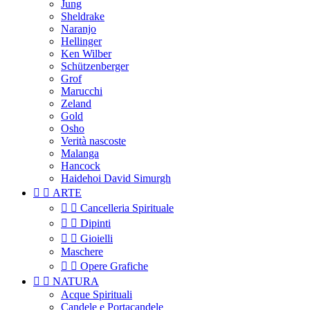
Jung
Sheldrake
Naranjo
Hellinger
Ken Wilber
Schützenberger
Grof
Marucchi
Zeland
Gold
Osho
Verità nascoste
Malanga
Hancock
Haidehoi David Simurgh


ARTE


Cancelleria Spirituale


Dipinti


Gioielli
Maschere


Opere Grafiche


NATURA
Acque Spirituali
Candele e Portacandele