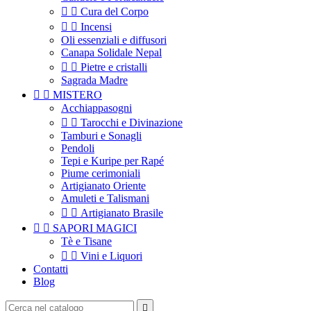


Cura del Corpo


Incensi
Oli essenziali e diffusori
Canapa Solidale Nepal


Pietre e cristalli
Sagrada Madre


MISTERO
Acchiappasogni


Tarocchi e Divinazione
Tamburi e Sonagli
Pendoli
Tepi e Kuripe per Rapé
Piume cerimoniali
Artigianato Oriente
Amuleti e Talismani


Artigianato Brasile


SAPORI MAGICI
Tè e Tisane


Vini e Liquori
Contatti
Blog
