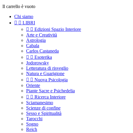
Il carrello è vuoto
Chi siamo


LIBRI


Edizioni Spazio Interiore
Arte e Creatività
Astrologia
Cabala
Carlos Castaneda


Esoterika
Jodorowsky
Letteratura di risveglio
Natura e Guarigione


Nuova Psicologia
Oriente
Piante Sacre e Psichedelia


Ricerca Interiore
Sciamanesimo
Scienze di confine
Sesso e Spiritualità
Tarocchi
Sogno
Reich