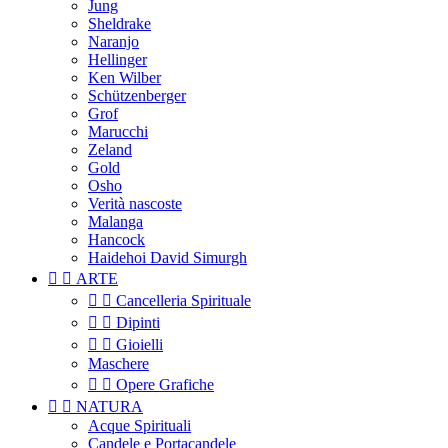
Jung
Sheldrake
Naranjo
Hellinger
Ken Wilber
Schützenberger
Grof
Marucchi
Zeland
Gold
Osho
Verità nascoste
Malanga
Hancock
Haidehoi David Simurgh


ARTE


Cancelleria Spirituale


Dipinti


Gioielli
Maschere


Opere Grafiche


NATURA
Acque Spirituali
Candele e Portacandele