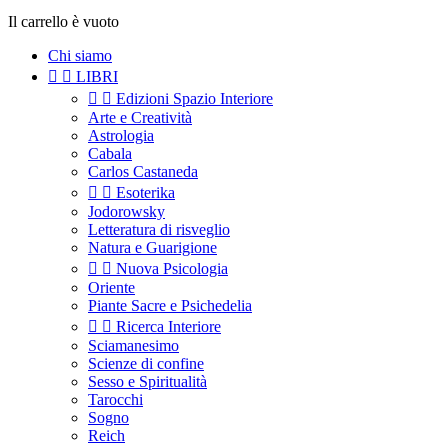
Il carrello è vuoto
Chi siamo


LIBRI


Edizioni Spazio Interiore
Arte e Creatività
Astrologia
Cabala
Carlos Castaneda


Esoterika
Jodorowsky
Letteratura di risveglio
Natura e Guarigione


Nuova Psicologia
Oriente
Piante Sacre e Psichedelia


Ricerca Interiore
Sciamanesimo
Scienze di confine
Sesso e Spiritualità
Tarocchi
Sogno
Reich