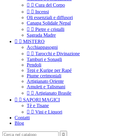


Cura del Corpo


Incensi
Oli essenziali e diffusori
Canapa Solidale Nepal


Pietre e cristalli
Sagrada Madre


MISTERO
Acchiappasogni


Tarocchi e Divinazione
Tamburi e Sonagli
Pendoli
Tepi e Kuripe per Rapé
Piume cerimoniali
Artigianato Oriente
Amuleti e Talismani


Artigianato Brasile


SAPORI MAGICI
Tè e Tisane


Vini e Liquori
Contatti
Blog
