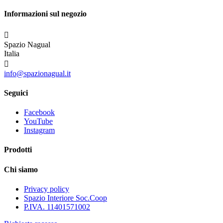
Informazioni sul negozio

Spazio Nagual
Italia

info@spazionagual.it
Seguici
Facebook
YouTube
Instagram
Prodotti
Chi siamo
Privacy policy
Spazio Interiore Soc.Coop
P.IVA. 11401571002