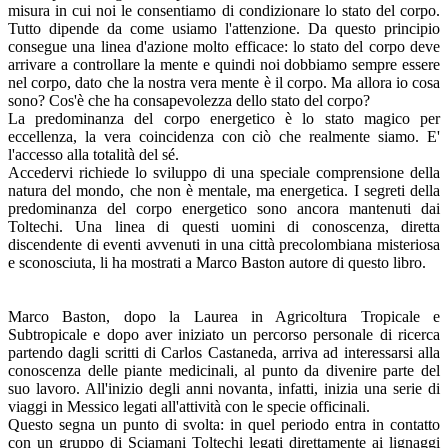
misura in cui noi le consentiamo di condizionare lo stato del corpo.
Tutto dipende da come usiamo l'attenzione. Da questo principio
consegue una linea d'azione molto efficace: lo stato del corpo deve
arrivare a controllare la mente e quindi noi dobbiamo sempre essere
nel corpo, dato che la nostra vera mente è il corpo. Ma allora io cosa
sono? Cos'è che ha consapevolezza dello stato del corpo?
La predominanza del corpo energetico è lo stato magico per
eccellenza, la vera coincidenza con ciò che realmente siamo. E'
l'accesso alla totalità del sé.
Accedervi richiede lo sviluppo di una speciale comprensione della
natura del mondo, che non è mentale, ma energetica. I segreti della
predominanza del corpo energetico sono ancora mantenuti dai
Toltechi. Una linea di questi uomini di conoscenza, diretta
discendente di eventi avvenuti in una città precolombiana misteriosa
e sconosciuta, li ha mostrati a Marco Baston autore di questo libro.
Marco Baston, dopo la Laurea in Agricoltura Tropicale e
Subtropicale e dopo aver iniziato un percorso personale di ricerca
partendo dagli scritti di Carlos Castaneda, arriva ad interessarsi alla
conoscenza delle piante medicinali, al punto da divenire parte del
suo lavoro. All'inizio degli anni novanta, infatti, inizia una serie di
viaggi in Messico legati all'attività con le specie officinali.
Questo segna un punto di svolta: in quel periodo entra in contatto
con un gruppo di Sciamani Toltechi legati direttamente ai lignaggi