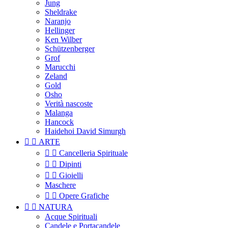
Jung
Sheldrake
Naranjo
Hellinger
Ken Wilber
Schützenberger
Grof
Marucchi
Zeland
Gold
Osho
Verità nascoste
Malanga
Hancock
Haidehoi David Simurgh


ARTE


Cancelleria Spirituale


Dipinti


Gioielli
Maschere


Opere Grafiche


NATURA
Acque Spirituali
Candele e Portacandele