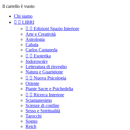
Il carrello è vuoto
Chi siamo


LIBRI


Edizioni Spazio Interiore
Arte e Creatività
Astrologia
Cabala
Carlos Castaneda


Esoterika
Jodorowsky
Letteratura di risveglio
Natura e Guarigione


Nuova Psicologia
Oriente
Piante Sacre e Psichedelia


Ricerca Interiore
Sciamanesimo
Scienze di confine
Sesso e Spiritualità
Tarocchi
Sogno
Reich