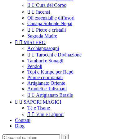


Cura del Corpo


Incensi
Oli essenziali e diffusori
Canapa Solidale Nepal


Pietre e cristalli
Sagrada Madre


MISTERO
Acchiappasogni


Tarocchi e Divinazione
Tamburi e Sonagli
Pendoli
Tepi e Kuripe per Rapé
Piume cerimoniali
Artigianato Oriente
Amuleti e Talismani


Artigianato Brasile


SAPORI MAGICI
Tè e Tisane


Vini e Liquori
Contatti
Blog
