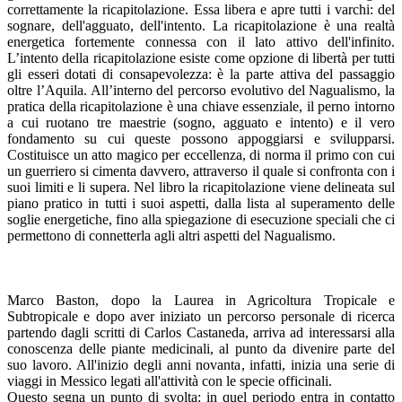
correttamente la ricapitolazione. Essa libera e apre tutti i varchi: del
sognare, dell'agguato, dell'intento. La ricapitolazione è una realtà
energetica fortemente connessa con il lato attivo dell'infinito.
L’intento della ricapitolazione esiste come opzione di libertà per tutti
gli esseri dotati di consapevolezza: è la parte attiva del passaggio
oltre l’Aquila. All’interno del percorso evolutivo del Nagualismo, la
pratica della ricapitolazione è una chiave essenziale, il perno intorno
a cui ruotano tre maestrie (sogno, agguato e intento) e il vero
fondamento su cui queste possono appoggiarsi e svilupparsi.
Costituisce un atto magico per eccellenza, di norma il primo con cui
un guerriero si cimenta davvero, attraverso il quale si confronta con i
suoi limiti e li supera. Nel libro la ricapitolazione viene delineata sul
piano pratico in tutti i suoi aspetti, dalla lista al superamento delle
soglie energetiche, fino alla spiegazione di esecuzione speciali che ci
permettono di connetterla agli altri aspetti del Nagualismo.
Marco Baston, dopo la Laurea in Agricoltura Tropicale e
Subtropicale e dopo aver iniziato un percorso personale di ricerca
partendo dagli scritti di Carlos Castaneda, arriva ad interessarsi alla
conoscenza delle piante medicinali, al punto da divenire parte del
suo lavoro. All'inizio degli anni novanta, infatti, inizia una serie di
viaggi in Messico legati all'attività con le specie officinali.
Questo segna un punto di svolta: in quel periodo entra in contatto