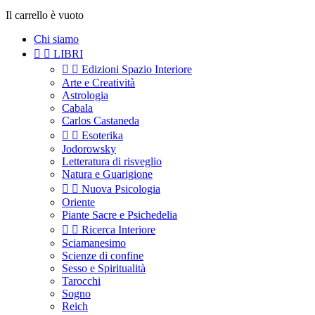
Il carrello è vuoto
Chi siamo


LIBRI


Edizioni Spazio Interiore
Arte e Creatività
Astrologia
Cabala
Carlos Castaneda


Esoterika
Jodorowsky
Letteratura di risveglio
Natura e Guarigione


Nuova Psicologia
Oriente
Piante Sacre e Psichedelia


Ricerca Interiore
Sciamanesimo
Scienze di confine
Sesso e Spiritualità
Tarocchi
Sogno
Reich