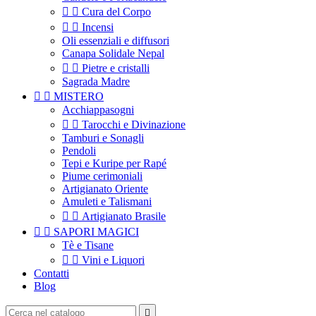


Cura del Corpo


Incensi
Oli essenziali e diffusori
Canapa Solidale Nepal


Pietre e cristalli
Sagrada Madre


MISTERO
Acchiappasogni


Tarocchi e Divinazione
Tamburi e Sonagli
Pendoli
Tepi e Kuripe per Rapé
Piume cerimoniali
Artigianato Oriente
Amuleti e Talismani


Artigianato Brasile


SAPORI MAGICI
Tè e Tisane


Vini e Liquori
Contatti
Blog
