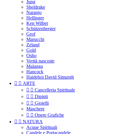
Jung
Sheldrake
Naranjo
Hellinger
Ken Wilber
Schützenberger
Grof
Marucchi
Zeland
Gold
Osho
Verità nascoste
Malanga
Hancock
Haidehoi David Simurgh


ARTE


Cancelleria Spirituale


Dipinti


Gioielli
Maschere


Opere Grafiche


NATURA
Acque Spirituali
Candele e Portacandele