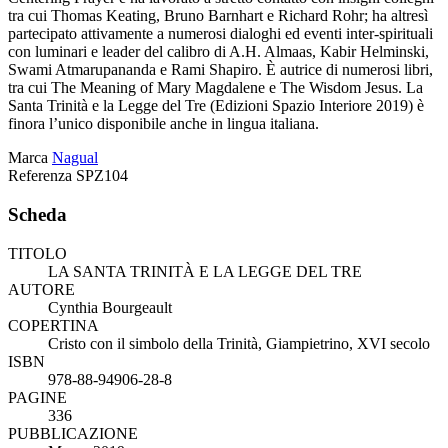
tra cui Thomas Keating, Bruno Barnhart e Richard Rohr; ha altresì
partecipato attivamente a numerosi dialoghi ed eventi inter-spirituali
con luminari e leader del calibro di A.H. Almaas, Kabir Helminski,
Swami Atmarupananda e Rami Shapiro. È autrice di numerosi libri,
tra cui The Meaning of Mary Magdalene e The Wisdom Jesus. La
Santa Trinità e la Legge del Tre (Edizioni Spazio Interiore 2019) è
finora l’unico disponibile anche in lingua italiana.
Marca
Nagual
Referenza
SPZ104
Scheda
TITOLO
LA SANTA TRINITÀ E LA LEGGE DEL TRE
AUTORE
Cynthia Bourgeault
COPERTINA
Cristo con il simbolo della Trinità, Giampietrino, XVI secolo
ISBN
978-88-94906-28-8
PAGINE
336
PUBBLICAZIONE