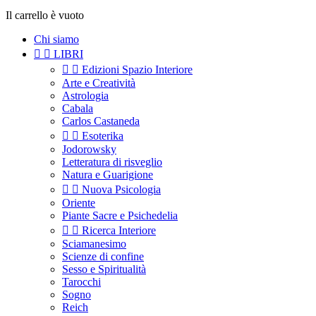
Il carrello è vuoto
Chi siamo


LIBRI


Edizioni Spazio Interiore
Arte e Creatività
Astrologia
Cabala
Carlos Castaneda


Esoterika
Jodorowsky
Letteratura di risveglio
Natura e Guarigione


Nuova Psicologia
Oriente
Piante Sacre e Psichedelia


Ricerca Interiore
Sciamanesimo
Scienze di confine
Sesso e Spiritualità
Tarocchi
Sogno
Reich