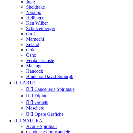
Jung
Sheldrake
Naranjo
Hellinger
Ken Wilber
Schützenberger
Grof
Marucchi
Zeland
Gold
Osho
Verità nascoste
Malanga
Hancock
Haidehoi David Simurgh


ARTE


Cancelleria Spirituale


Dipinti


Gioielli
Maschere


Opere Grafiche


NATURA
Acque Spirituali
Candele e Portacandele