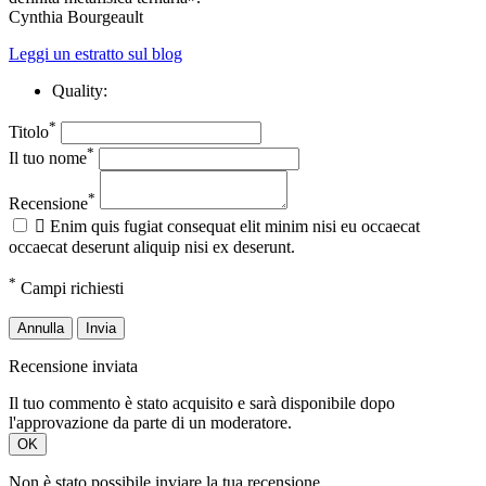
Cynthia Bourgeault
Leggi un estratto sul blog
Quality:
*
Titolo
*
Il tuo nome
*
Recensione

Enim quis fugiat consequat elit minim nisi eu occaecat
occaecat deserunt aliquip nisi ex deserunt.
*
Campi richiesti
Annulla
Invia
Recensione inviata
Il tuo commento è stato acquisito e sarà disponibile dopo
l'approvazione da parte di un moderatore.
OK
Non è stato possibile inviare la tua recensione