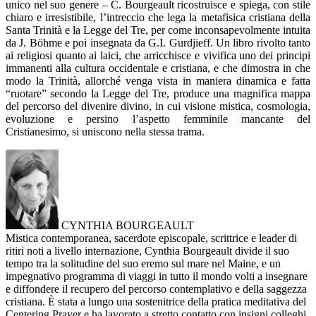
unico nel suo genere – C. Bourgeault ricostruisce e spiega, con stile
chiaro e irresistibile, l’intreccio che lega la metafisica cristiana della
Santa Trinità e la Legge del Tre, per come inconsapevolmente intuita
da J. Böhme e poi insegnata da G.I. Gurdjieff. Un libro rivolto tanto
ai religiosi quanto ai laici, che arricchisce e vivifica uno dei principi
immanenti alla cultura occidentale e cristiana, e che dimostra in che
modo la Trinità, allorché venga vista in maniera dinamica e fatta
“ruotare” secondo la Legge del Tre, produce una magnifica mappa
del percorso del divenire divino, in cui visione mistica, cosmologia,
evoluzione e persino l’aspetto femminile mancante del
Cristianesimo, si uniscono nella stessa trama.
CYNTHIA BOURGEAULT
Mistica contemporanea, sacerdote episcopale, scrittrice e leader di
ritiri noti a livello internazione, Cynthia Bourgeault divide il suo
tempo tra la solitudine del suo eremo sul mare nel Maine, e un
impegnativo programma di viaggi in tutto il mondo volti a insegnare
e diffondere il recupero del percorso contemplativo e della saggezza
cristiana. È stata a lungo una sostenitrice della pratica meditativa del
Centering Prayer e ha lavorato a stretto contatto con insigni colleghi