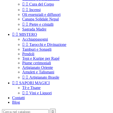


Cura del Corpo


Incensi
Oli essenziali e diffusori
Canapa Solidale Nepal


Pietre e cristalli
Sagrada Madre


MISTERO
Acchiappasogni


Tarocchi e Divinazione
Tamburi e Sonagli
Pendoli
Tepi e Kuripe per Rapé
Piume cerimoniali
Artigianato Oriente
Amuleti e Talismani


Artigianato Brasile


SAPORI MAGICI
Tè e Tisane


Vini e Liquori
Contatti
Blog
