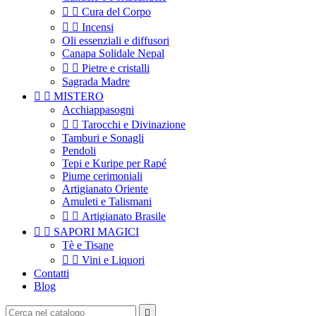


Cura del Corpo


Incensi
Oli essenziali e diffusori
Canapa Solidale Nepal


Pietre e cristalli
Sagrada Madre


MISTERO
Acchiappasogni


Tarocchi e Divinazione
Tamburi e Sonagli
Pendoli
Tepi e Kuripe per Rapé
Piume cerimoniali
Artigianato Oriente
Amuleti e Talismani


Artigianato Brasile


SAPORI MAGICI
Tè e Tisane


Vini e Liquori
Contatti
Blog
