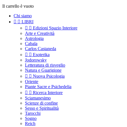
Il carrello è vuoto
Chi siamo


LIBRI


Edizioni Spazio Interiore
Arte e Creatività
Astrologia
Cabala
Carlos Castaneda


Esoterika
Jodorowsky
Letteratura di risveglio
Natura e Guarigione


Nuova Psicologia
Oriente
Piante Sacre e Psichedelia


Ricerca Interiore
Sciamanesimo
Scienze di confine
Sesso e Spiritualità
Tarocchi
Sogno
Reich