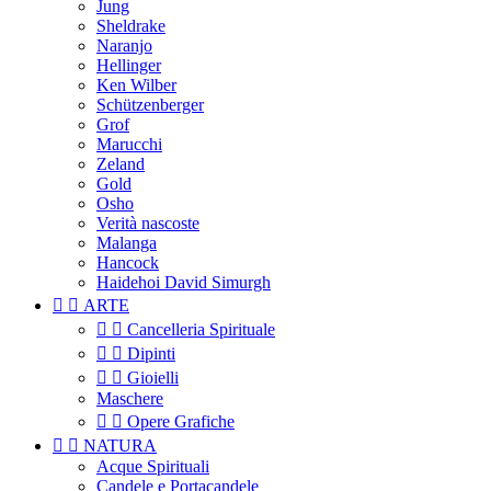
Jung
Sheldrake
Naranjo
Hellinger
Ken Wilber
Schützenberger
Grof
Marucchi
Zeland
Gold
Osho
Verità nascoste
Malanga
Hancock
Haidehoi David Simurgh


ARTE


Cancelleria Spirituale


Dipinti


Gioielli
Maschere


Opere Grafiche


NATURA
Acque Spirituali
Candele e Portacandele