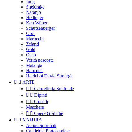
Jung
Sheldrake
Naranjo
Hellinger
Ken Wilber
Schützenberger
Grof
Marucchi
Zeland
Gold
Osho
Verità nascoste
Malanga
Hancock
Haidehoi David Simurgh


ARTE


Cancelleria Spirituale


Dipinti


Gioielli
Maschere


Opere Grafiche


NATURA
Acque Spirituali
Candele e Portacandele