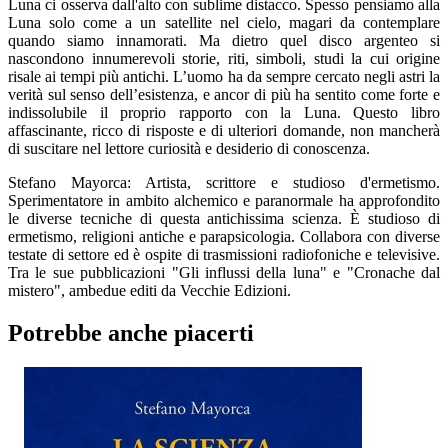
Luna ci osserva dall'alto con sublime distacco. Spesso pensiamo alla
Luna solo come a un satellite nel cielo, magari da contemplare
quando siamo innamorati. Ma dietro quel disco argenteo si
nascondono innumerevoli storie, riti, simboli, studi la cui origine
risale ai tempi più antichi. L’uomo ha da sempre cercato negli astri la
verità sul senso dell’esistenza, e ancor di più ha sentito come forte e
indissolubile il proprio rapporto con la Luna. Questo libro
affascinante, ricco di risposte e di ulteriori domande, non mancherà
di suscitare nel lettore curiosità e desiderio di conoscenza.
Stefano Mayorca: Artista, scrittore e studioso d'ermetismo.
Sperimentatore in ambito alchemico e paranormale ha approfondito
le diverse tecniche di questa antichissima scienza. È studioso di
ermetismo, religioni antiche e parapsicologia. Collabora con diverse
testate di settore ed è ospite di trasmissioni radiofoniche e televisive.
Tra le sue pubblicazioni "Gli influssi della luna" e "Cronache dal
mistero", ambedue editi da Vecchie Edizioni.
Potrebbe anche piacerti