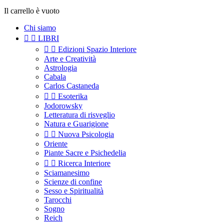
Il carrello è vuoto
Chi siamo


LIBRI


Edizioni Spazio Interiore
Arte e Creatività
Astrologia
Cabala
Carlos Castaneda


Esoterika
Jodorowsky
Letteratura di risveglio
Natura e Guarigione


Nuova Psicologia
Oriente
Piante Sacre e Psichedelia


Ricerca Interiore
Sciamanesimo
Scienze di confine
Sesso e Spiritualità
Tarocchi
Sogno
Reich