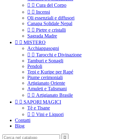


Cura del Corpo


Incensi
Oli essenziali e diffusori
Canapa Solidale Nepal


Pietre e cristalli
Sagrada Madre


MISTERO
Acchiappasogni


Tarocchi e Divinazione
Tamburi e Sonagli
Pendoli
Tepi e Kuripe per Rapé
Piume cerimoniali
Artigianato Oriente
Amuleti e Talismani


Artigianato Brasile


SAPORI MAGICI
Tè e Tisane


Vini e Liquori
Contatti
Blog
