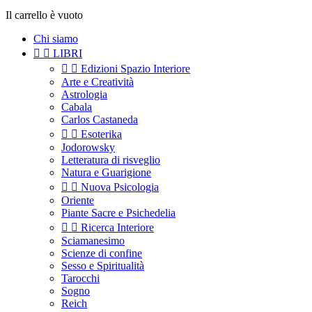
Il carrello è vuoto
Chi siamo


LIBRI


Edizioni Spazio Interiore
Arte e Creatività
Astrologia
Cabala
Carlos Castaneda


Esoterika
Jodorowsky
Letteratura di risveglio
Natura e Guarigione


Nuova Psicologia
Oriente
Piante Sacre e Psichedelia


Ricerca Interiore
Sciamanesimo
Scienze di confine
Sesso e Spiritualità
Tarocchi
Sogno
Reich