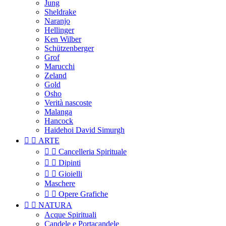
Jung
Sheldrake
Naranjo
Hellinger
Ken Wilber
Schützenberger
Grof
Marucchi
Zeland
Gold
Osho
Verità nascoste
Malanga
Hancock
Haidehoi David Simurgh


ARTE


Cancelleria Spirituale


Dipinti


Gioielli
Maschere


Opere Grafiche


NATURA
Acque Spirituali
Candele e Portacandele