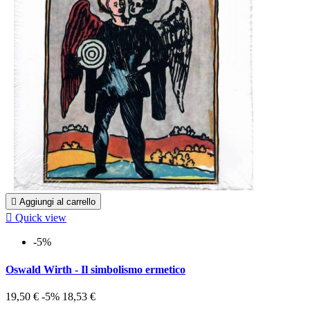

Aggiungi al carrello

Quick view
-5%
Oswald Wirth - Il simbolismo ermetico
19,50 €
-5%
18,53 €