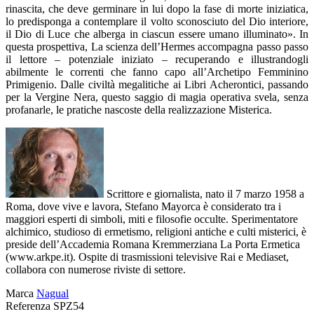
rinascita, che deve germinare in lui dopo la fase di morte iniziatica,
lo predisponga a contemplare il volto sconosciuto del Dio interiore,
il Dio di Luce che alberga in ciascun essere umano illuminato». In
questa prospettiva, La scienza dell’Hermes accompagna passo passo
il lettore – potenziale iniziato – recuperando e illustrandogli
abilmente le correnti che fanno capo all’Archetipo Femminino
Primigenio. Dalle civiltà megalitiche ai Libri Acherontici, passando
per la Vergine Nera, questo saggio di magia operativa svela, senza
profanarle, le pratiche nascoste della realizzazione Misterica.
Scrittore e giornalista, nato il 7 marzo 1958 a
Roma, dove vive e lavora, Stefano Mayorca è considerato tra i
maggiori esperti di simboli, miti e filosofie occulte. Sperimentatore
alchimico, studioso di ermetismo, religioni antiche e culti misterici, è
preside dell’Accademia Romana Kremmerziana La Porta Ermetica
(www.arkpe.it). Ospite di trasmissioni televisive Rai e Mediaset,
collabora con numerose riviste di settore.
Marca
Nagual
Referenza
SPZ54