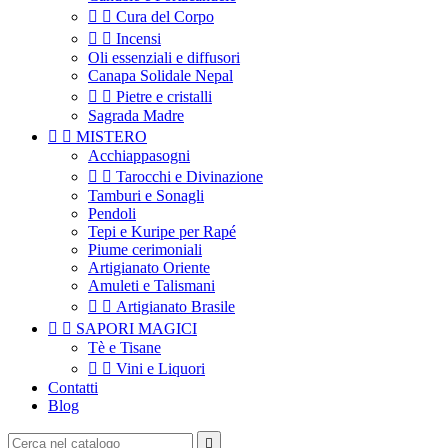


Cura del Corpo


Incensi
Oli essenziali e diffusori
Canapa Solidale Nepal


Pietre e cristalli
Sagrada Madre


MISTERO
Acchiappasogni


Tarocchi e Divinazione
Tamburi e Sonagli
Pendoli
Tepi e Kuripe per Rapé
Piume cerimoniali
Artigianato Oriente
Amuleti e Talismani


Artigianato Brasile


SAPORI MAGICI
Tè e Tisane


Vini e Liquori
Contatti
Blog
