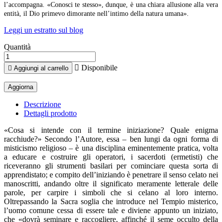
l’accompagna. «Conosci te stesso», dunque, è una chiara allusione alla vera
entità, il Dio primevo dimorante nell’intimo della natura umana».
Leggi un estratto sul blog
Quantità

Disponibile

Aggiungi al carrello
Descrizione
Dettagli prodotto
«Cosa si intende con il termine iniziazione? Quale enigma
racchiude?» Secondo l’Autore, essa – ben lungi da ogni forma di
misticismo religioso – è una disciplina eminentemente pratica, volta
a educare e costruire gli operatori, i sacerdoti (ermetisti) che
riceveranno gli strumenti basilari per cominciare questa sorta di
apprendistato; e compito dell’iniziando è penetrare il senso celato nei
manoscritti, andando oltre il significato meramente letterale delle
parole, per carpire i simboli che si celano al loro interno.
Oltrepassando la Sacra soglia che introduce nel Tempio misterico,
l’uomo comune cessa di essere tale e diviene appunto un iniziato,
che «dovrà seminare e raccogliere, affinché il seme occulto della