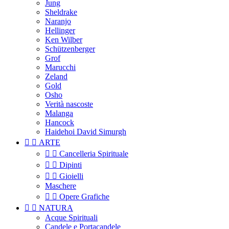
Jung
Sheldrake
Naranjo
Hellinger
Ken Wilber
Schützenberger
Grof
Marucchi
Zeland
Gold
Osho
Verità nascoste
Malanga
Hancock
Haidehoi David Simurgh


ARTE


Cancelleria Spirituale


Dipinti


Gioielli
Maschere


Opere Grafiche


NATURA
Acque Spirituali
Candele e Portacandele