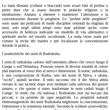
Le
mala tibetane
(collane o bracciali) sono rosari fatti di perline o
pietre dure che si usano durante le pratiche religiose o la
meditazione. Aiutano a ottenere e mantenere l’attenzione e la
concentrazione durante le preghiere. Le “perline delle preghiere”
sono usate dai praticanti di molte discipline orientali da migliaia di
anni; solo negli ultimi tempi sono state adottate anche come
accessorio di bellezza indicante un modello di vita alternativo e
spirituale anche nel mondo occidentale. La mala viene usata per
contare la recita dei mantra e per focalizzare la concentrazione
durante la pratica.
Caratteristiche dei semi di Rudraksha:
I semi di rudraksha cadono dall’omonimo albero che cresce lungo il
Gange o sull’Himalaya. Possono essere di diverse tonalità di colore
(dal marrone al rosso fino al nero) e dimensione. Il nome, rudraksha,
è una composizione di Rudra, uno dei nomi di Shiva, e aksha,
“occhi”, quindi lacrime. Il mito racconta che il dio Shiva abbia
versato le sue lacrime dopo aver meditato sulla salvezza del genere
umano, e che queste si siano trasformate in semi caduti lungo il
Gange. Si crede che chi indossa i Rudraksha non sia toccato dai
peccati, e sia protetto da ogni negatività. Le proprietà naturali
elettromagnetiche dei semi Rudraksha migliorano la concentrazione,
l'attenzione e la resistenza mentale. Secondo le scritture ayurvediche,