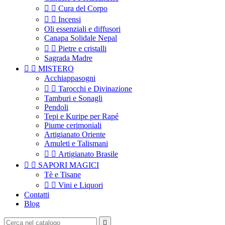


Cura del Corpo


Incensi
Oli essenziali e diffusori
Canapa Solidale Nepal


Pietre e cristalli
Sagrada Madre


MISTERO
Acchiappasogni


Tarocchi e Divinazione
Tamburi e Sonagli
Pendoli
Tepi e Kuripe per Rapé
Piume cerimoniali
Artigianato Oriente
Amuleti e Talismani


Artigianato Brasile


SAPORI MAGICI
Tè e Tisane


Vini e Liquori
Contatti
Blog
