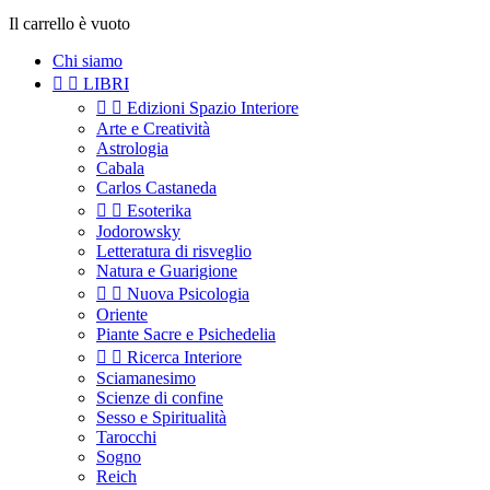
Il carrello è vuoto
Chi siamo


LIBRI


Edizioni Spazio Interiore
Arte e Creatività
Astrologia
Cabala
Carlos Castaneda


Esoterika
Jodorowsky
Letteratura di risveglio
Natura e Guarigione


Nuova Psicologia
Oriente
Piante Sacre e Psichedelia


Ricerca Interiore
Sciamanesimo
Scienze di confine
Sesso e Spiritualità
Tarocchi
Sogno
Reich