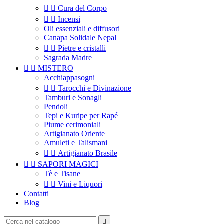


Cura del Corpo


Incensi
Oli essenziali e diffusori
Canapa Solidale Nepal


Pietre e cristalli
Sagrada Madre


MISTERO
Acchiappasogni


Tarocchi e Divinazione
Tamburi e Sonagli
Pendoli
Tepi e Kuripe per Rapé
Piume cerimoniali
Artigianato Oriente
Amuleti e Talismani


Artigianato Brasile


SAPORI MAGICI
Tè e Tisane


Vini e Liquori
Contatti
Blog
