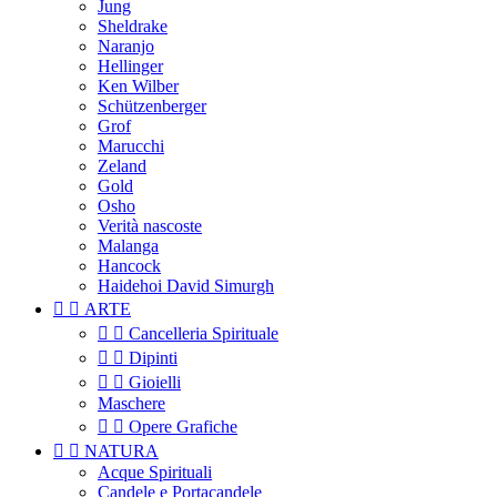
Jung
Sheldrake
Naranjo
Hellinger
Ken Wilber
Schützenberger
Grof
Marucchi
Zeland
Gold
Osho
Verità nascoste
Malanga
Hancock
Haidehoi David Simurgh


ARTE


Cancelleria Spirituale


Dipinti


Gioielli
Maschere


Opere Grafiche


NATURA
Acque Spirituali
Candele e Portacandele