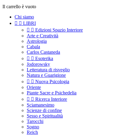
Il carrello è vuoto
Chi siamo


LIBRI


Edizioni Spazio Interiore
Arte e Creatività
Astrologia
Cabala
Carlos Castaneda


Esoterika
Jodorowsky
Letteratura di risveglio
Natura e Guarigione


Nuova Psicologia
Oriente
Piante Sacre e Psichedelia


Ricerca Interiore
Sciamanesimo
Scienze di confine
Sesso e Spiritualità
Tarocchi
Sogno
Reich