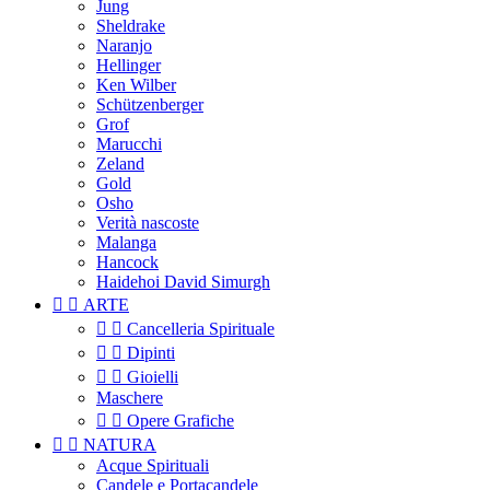
Jung
Sheldrake
Naranjo
Hellinger
Ken Wilber
Schützenberger
Grof
Marucchi
Zeland
Gold
Osho
Verità nascoste
Malanga
Hancock
Haidehoi David Simurgh


ARTE


Cancelleria Spirituale


Dipinti


Gioielli
Maschere


Opere Grafiche


NATURA
Acque Spirituali
Candele e Portacandele