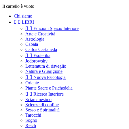
Il carrello è vuoto
Chi siamo


LIBRI


Edizioni Spazio Interiore
Arte e Creatività
Astrologia
Cabala
Carlos Castaneda


Esoterika
Jodorowsky
Letteratura di risveglio
Natura e Guarigione


Nuova Psicologia
Oriente
Piante Sacre e Psichedelia


Ricerca Interiore
Sciamanesimo
Scienze di confine
Sesso e Spiritualità
Tarocchi
Sogno
Reich