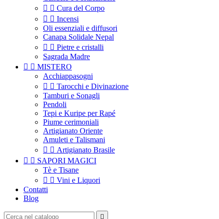


Cura del Corpo


Incensi
Oli essenziali e diffusori
Canapa Solidale Nepal


Pietre e cristalli
Sagrada Madre


MISTERO
Acchiappasogni


Tarocchi e Divinazione
Tamburi e Sonagli
Pendoli
Tepi e Kuripe per Rapé
Piume cerimoniali
Artigianato Oriente
Amuleti e Talismani


Artigianato Brasile


SAPORI MAGICI
Tè e Tisane


Vini e Liquori
Contatti
Blog
