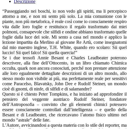
Descrizione
“Passeggiando nei boschi, io non vedo gli spiriti, ma li percepisco
attorno a me, e non mi sento più solo. La mia comunione con le
piante, non più metaforica, è reale così come io consciamente respiro
vita dalle loro foglie e restituisco il regalo trasformato dai miei
polmoni, consapevole che silfidi e ondine abbiano trasformato quelle
foglie dalla luce del sole. Mi sento a casa nel mondo e applico la
lezione impartita da Merlino al giovane Re Artù, come insegnatomi
dal mio maestro inglese, T.H. White, quando ero scolaro: Sii quel
luccio! Sii quel falco! Sii quella quercia!”
Se i due teosofi Annie Besant e Charles Leadbeater poterono
descrivere, alla fine dell’Ottocento, in un libro chiamato Chimica
occulta, quark non ancora conosciuti, perché non prestare attenzione
alle loro egualmente dettagliate descrizioni di un altro mondo, allo
stesso modo non visibile ai più, ma perfettamente reale per sensitivi
come Paracelso, Blavatsky, John Dee e Rudolf Steiner, un mondo
cioè di gnomi, di ninfe, di silfidi e di salamandre?
Questo si è chiesto Peter Tompkins, e ha iniziato ad approfondire il
pensiero del veggente austriaco Rudolf Steiner, fondatore
dell’Antroposofia – convinto che gli elementi chimici potessero
essere consciamente controllati dall’intelligenza – e quello della
Besant e di Leadbeater, che ricercavano l’atomo fisico ultimo nel
mondo “astrale” delle fate.
L’Autore, avvicinandosi a questa materia con lo stile del reporter, ma