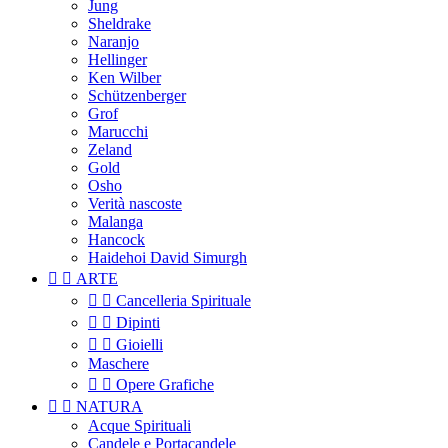
Jung
Sheldrake
Naranjo
Hellinger
Ken Wilber
Schützenberger
Grof
Marucchi
Zeland
Gold
Osho
Verità nascoste
Malanga
Hancock
Haidehoi David Simurgh


ARTE


Cancelleria Spirituale


Dipinti


Gioielli
Maschere


Opere Grafiche


NATURA
Acque Spirituali
Candele e Portacandele