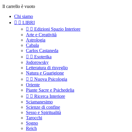
Il carrello è vuoto
Chi siamo


LIBRI


Edizioni Spazio Interiore
Arte e Creatività
Astrologia
Cabala
Carlos Castaneda


Esoterika
Jodorowsky
Letteratura di risveglio
Natura e Guarigione


Nuova Psicologia
Oriente
Piante Sacre e Psichedelia


Ricerca Interiore
Sciamanesimo
Scienze di confine
Sesso e Spiritualità
Tarocchi
Sogno
Reich