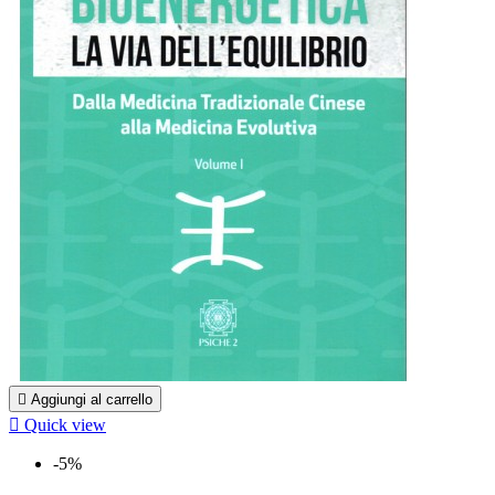

Aggiungi al carrello

Quick view
-5%