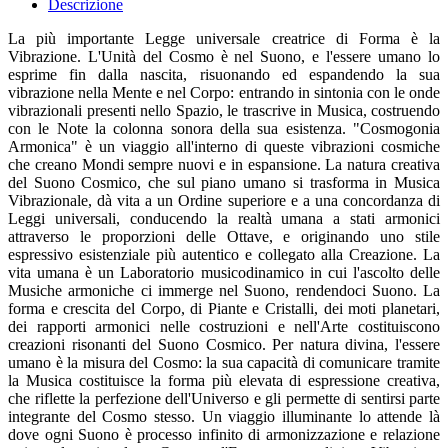
Descrizione
La più importante Legge universale creatrice di Forma è la
Vibrazione. L'Unità del Cosmo è nel Suono, e l'essere umano lo
esprime fin dalla nascita, risuonando ed espandendo la sua
vibrazione nella Mente e nel Corpo: entrando in sintonia con le onde
vibrazionali presenti nello Spazio, le trascrive in Musica, costruendo
con le Note la colonna sonora della sua esistenza. "Cosmogonia
Armonica" è un viaggio all'interno di queste vibrazioni cosmiche
che creano Mondi sempre nuovi e in espansione. La natura creativa
del Suono Cosmico, che sul piano umano si trasforma in Musica
Vibrazionale, dà vita a un Ordine superiore e a una concordanza di
Leggi universali, conducendo la realtà umana a stati armonici
attraverso le proporzioni delle Ottave, e originando uno stile
espressivo esistenziale più autentico e collegato alla Creazione. La
vita umana è un Laboratorio musicodinamico in cui l'ascolto delle
Musiche armoniche ci immerge nel Suono, rendendoci Suono. La
forma e crescita del Corpo, di Piante e Cristalli, dei moti planetari,
dei rapporti armonici nelle costruzioni e nell'Arte costituiscono
creazioni risonanti del Suono Cosmico. Per natura divina, l'essere
umano è la misura del Cosmo: la sua capacità di comunicare tramite
la Musica costituisce la forma più elevata di espressione creativa,
che riflette la perfezione dell'Universo e gli permette di sentirsi parte
integrante del Cosmo stesso. Un viaggio illuminante lo attende là
dove ogni Suono è processo infinito di armonizzazione e relazione