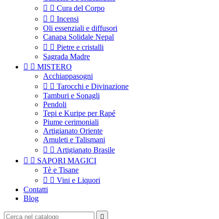


Cura del Corpo


Incensi
Oli essenziali e diffusori
Canapa Solidale Nepal


Pietre e cristalli
Sagrada Madre


MISTERO
Acchiappasogni


Tarocchi e Divinazione
Tamburi e Sonagli
Pendoli
Tepi e Kuripe per Rapé
Piume cerimoniali
Artigianato Oriente
Amuleti e Talismani


Artigianato Brasile


SAPORI MAGICI
Tè e Tisane


Vini e Liquori
Contatti
Blog
