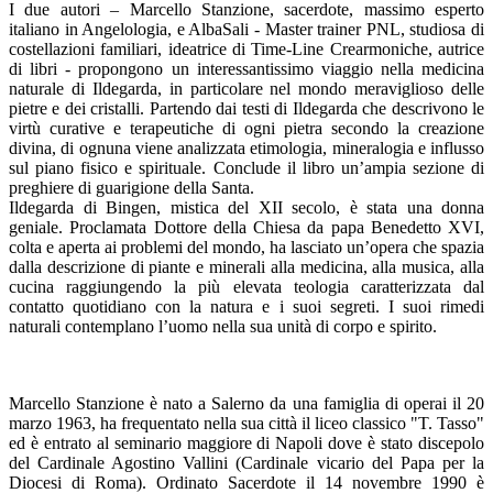
I due autori – Marcello Stanzione, sacerdote, massimo esperto
italiano in Angelologia, e AlbaSali - Master trainer PNL, studiosa di
costellazioni familiari, ideatrice di Time-Line Crearmoniche, autrice
di libri - propongono un interessantissimo viaggio nella medicina
naturale di Ildegarda, in particolare nel mondo meraviglioso delle
pietre e dei cristalli. Partendo dai testi di Ildegarda che descrivono le
virtù curative e terapeutiche di ogni pietra secondo la creazione
divina, di ognuna viene analizzata etimologia, mineralogia e influsso
sul piano fisico e spirituale. Conclude il libro un’ampia sezione di
preghiere di guarigione della Santa.
Ildegarda di Bingen, mistica del XII secolo, è stata una donna
geniale. Proclamata Dottore della Chiesa da papa Benedetto XVI,
colta e aperta ai problemi del mondo, ha lasciato un’opera che spazia
dalla descrizione di piante e minerali alla medicina, alla musica, alla
cucina raggiungendo la più elevata teologia caratterizzata dal
contatto quotidiano con la natura e i suoi segreti. I suoi rimedi
naturali contemplano l’uomo nella sua unità di corpo e spirito.
Marcello Stanzione è nato a Salerno da una famiglia di operai il 20
marzo 1963, ha frequentato nella sua città il liceo classico "T. Tasso"
ed è entrato al seminario maggiore di Napoli dove è stato discepolo
del Cardinale Agostino Vallini (Cardinale vicario del Papa per la
Diocesi di Roma). Ordinato Sacerdote il 14 novembre 1990 è