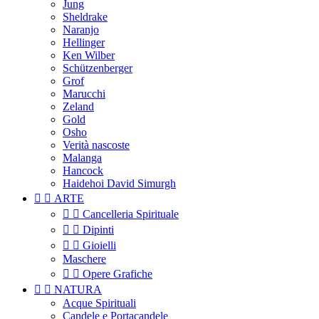
Jung
Sheldrake
Naranjo
Hellinger
Ken Wilber
Schützenberger
Grof
Marucchi
Zeland
Gold
Osho
Verità nascoste
Malanga
Hancock
Haidehoi David Simurgh


ARTE


Cancelleria Spirituale


Dipinti


Gioielli
Maschere


Opere Grafiche


NATURA
Acque Spirituali
Candele e Portacandele