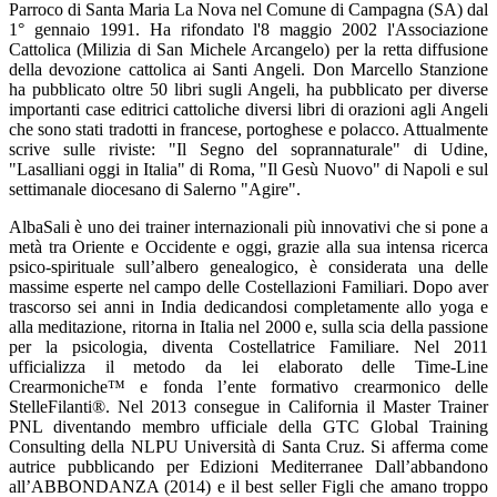
Parroco di Santa Maria La Nova nel Comune di Campagna (SA) dal
1° gennaio 1991. Ha rifondato l'8 maggio 2002 l'Associazione
Cattolica (Milizia di San Michele Arcangelo) per la retta diffusione
della devozione cattolica ai Santi Angeli. Don Marcello Stanzione
ha pubblicato oltre 50 libri sugli Angeli, ha pubblicato per diverse
importanti case editrici cattoliche diversi libri di orazioni agli Angeli
che sono stati tradotti in francese, portoghese e polacco. Attualmente
scrive sulle riviste: "Il Segno del soprannaturale" di Udine,
"Lasalliani oggi in Italia" di Roma, "Il Gesù Nuovo" di Napoli e sul
settimanale diocesano di Salerno "Agire".
AlbaSali è uno dei trainer internazionali più innovativi che si pone a
metà tra Oriente e Occidente e oggi, grazie alla sua intensa ricerca
psico-spirituale sull’albero genealogico, è considerata una delle
massime esperte nel campo delle Costellazioni Familiari. Dopo aver
trascorso sei anni in India dedicandosi completamente allo yoga e
alla meditazione, ritorna in Italia nel 2000 e, sulla scia della passione
per la psicologia, diventa Costellatrice Familiare. Nel 2011
ufficializza il metodo da lei elaborato delle Time-Line
Crearmoniche™ e fonda l’ente formativo crearmonico delle
StelleFilanti®. Nel 2013 consegue in California il Master Trainer
PNL diventando membro ufficiale della GTC Global Training
Consulting della NLPU Università di Santa Cruz. Si afferma come
autrice pubblicando per Edizioni Mediterranee Dall’abbandono
all’ABBONDANZA (2014) e il best seller Figli che amano troppo