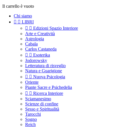
Il carrello è vuoto
Chi siamo


LIBRI


Edizioni Spazio Interiore
Arte e Creatività
Astrologia
Cabala
Carlos Castaneda


Esoterika
Jodorowsky
Letteratura di risveglio
Natura e Guarigione


Nuova Psicologia
Oriente
Piante Sacre e Psichedelia


Ricerca Interiore
Sciamanesimo
Scienze di confine
Sesso e Spiritualità
Tarocchi
Sogno
Reich