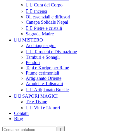


Cura del Corpo


Incensi
Oli essenziali e diffusori
Canapa Solidale Nepal


Pietre e cristalli
Sagrada Madre


MISTERO
Acchiappasogni


Tarocchi e Divinazione
Tamburi e Sonagli
Pendoli
Tepi e Kuripe per Rapé
Piume cerimoniali
Artigianato Oriente
Amuleti e Talismani


Artigianato Brasile


SAPORI MAGICI
Tè e Tisane


Vini e Liquori
Contatti
Blog
