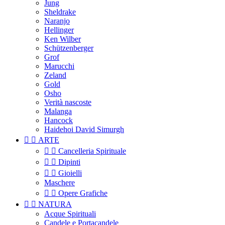
Jung
Sheldrake
Naranjo
Hellinger
Ken Wilber
Schützenberger
Grof
Marucchi
Zeland
Gold
Osho
Verità nascoste
Malanga
Hancock
Haidehoi David Simurgh


ARTE


Cancelleria Spirituale


Dipinti


Gioielli
Maschere


Opere Grafiche


NATURA
Acque Spirituali
Candele e Portacandele