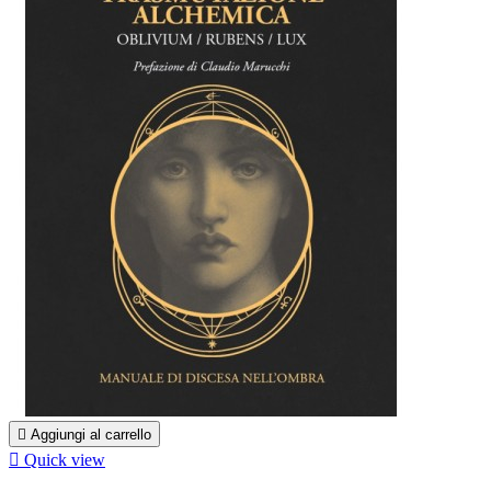

Aggiungi al carrello

Quick view