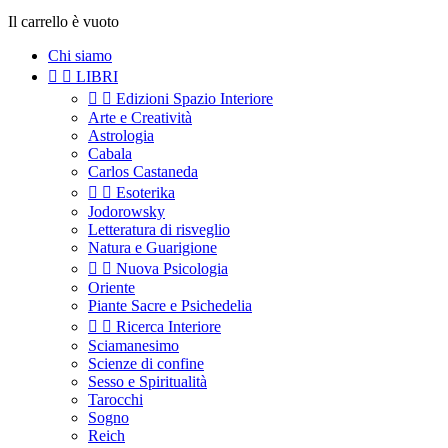
Il carrello è vuoto
Chi siamo


LIBRI


Edizioni Spazio Interiore
Arte e Creatività
Astrologia
Cabala
Carlos Castaneda


Esoterika
Jodorowsky
Letteratura di risveglio
Natura e Guarigione


Nuova Psicologia
Oriente
Piante Sacre e Psichedelia


Ricerca Interiore
Sciamanesimo
Scienze di confine
Sesso e Spiritualità
Tarocchi
Sogno
Reich