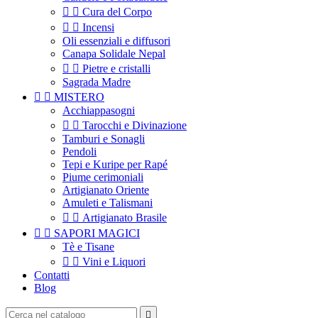


Cura del Corpo


Incensi
Oli essenziali e diffusori
Canapa Solidale Nepal


Pietre e cristalli
Sagrada Madre


MISTERO
Acchiappasogni


Tarocchi e Divinazione
Tamburi e Sonagli
Pendoli
Tepi e Kuripe per Rapé
Piume cerimoniali
Artigianato Oriente
Amuleti e Talismani


Artigianato Brasile


SAPORI MAGICI
Tè e Tisane


Vini e Liquori
Contatti
Blog
