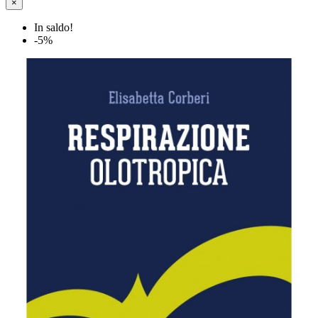
×
In saldo!
-5%