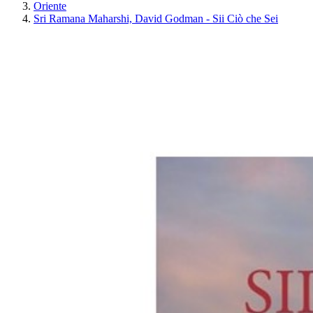
Oriente
Sri Ramana Maharshi, David Godman - Sii Ciò che Sei