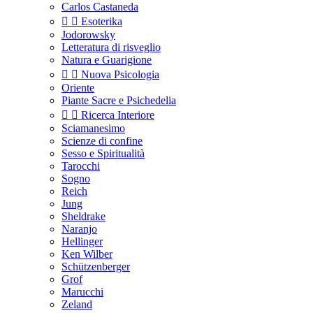
Carlos Castaneda


Esoterika
Jodorowsky
Letteratura di risveglio
Natura e Guarigione


Nuova Psicologia
Oriente
Piante Sacre e Psichedelia


Ricerca Interiore
Sciamanesimo
Scienze di confine
Sesso e Spiritualità
Tarocchi
Sogno
Reich
Jung
Sheldrake
Naranjo
Hellinger
Ken Wilber
Schützenberger
Grof
Marucchi
Zeland