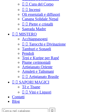


Cura del Corpo


Incensi
Oli essenziali e diffusori
Canapa Solidale Nepal


Pietre e cristalli
Sagrada Madre


MISTERO
Acchiappasogni


Tarocchi e Divinazione
Tamburi e Sonagli
Pendoli
Tepi e Kuripe per Rapé
Piume cerimoniali
Artigianato Oriente
Amuleti e Talismani


Artigianato Brasile


SAPORI MAGICI
Tè e Tisane


Vini e Liquori
Contatti
Blog
