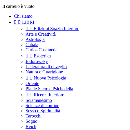
Il carrello è vuoto
Chi siamo


LIBRI


Edizioni Spazio Interiore
Arte e Creatività
Astrologia
Cabala
Carlos Castaneda


Esoterika
Jodorowsky
Letteratura di risveglio
Natura e Guarigione


Nuova Psicologia
Oriente
Piante Sacre e Psichedelia


Ricerca Interiore
Sciamanesimo
Scienze di confine
Sesso e Spiritualità
Tarocchi
Sogno
Reich