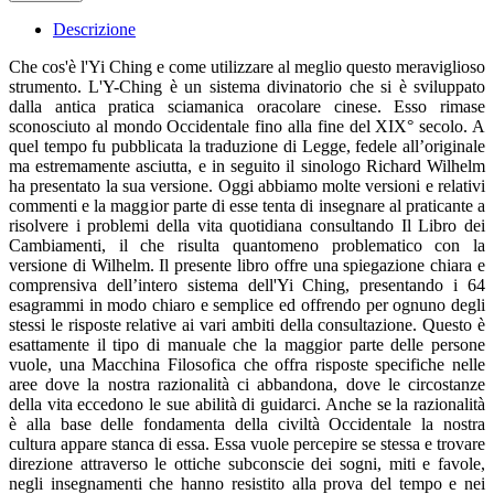
Descrizione
Che cos'è l'Yi Ching e come utilizzare al meglio questo meraviglioso
strumento. L'Y-Ching è un sistema divinatorio che si è sviluppato
dalla antica pratica sciamanica oracolare cinese. Esso rimase
sconosciuto al mondo Occidentale fino alla fine del XIX° secolo. A
quel tempo fu pubblicata la traduzione di Legge, fedele all’originale
ma estremamente asciutta, e in seguito il sinologo Richard Wilhelm
ha presentato la sua versione. Oggi abbiamo molte versioni e relativi
commenti e la maggior parte di esse tenta di insegnare al praticante a
risolvere i problemi della vita quotidiana consultando Il Libro dei
Cambiamenti, il che risulta quantomeno problematico con la
versione di Wilhelm. Il presente libro offre una spiegazione chiara e
comprensiva dell’intero sistema dell'Yi Ching, presentando i 64
esagrammi in modo chiaro e semplice ed offrendo per ognuno degli
stessi le risposte relative ai vari ambiti della consultazione. Questo è
esattamente il tipo di manuale che la maggior parte delle persone
vuole, una Macchina Filosofica che offra risposte specifiche nelle
aree dove la nostra razionalità ci abbandona, dove le circostanze
della vita eccedono le sue abilità di guidarci. Anche se la razionalità
è alla base delle fondamenta della civiltà Occidentale la nostra
cultura appare stanca di essa. Essa vuole percepire se stessa e trovare
direzione attraverso le ottiche subconscie dei sogni, miti e favole,
negli insegnamenti che hanno resistito alla prova del tempo e nei