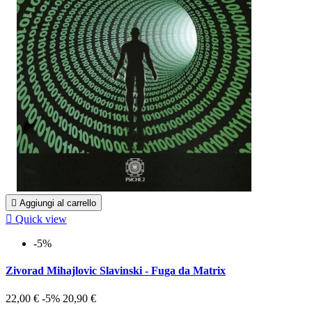

Aggiungi al carrello

Quick view
-5%
Zivorad Mihajlovic Slavinski - Fuga da Matrix
22,00 €
-5%
20,90 €