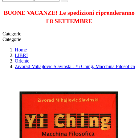
BUONE VACANZE! Le spedizioni riprenderanno
l'8 SETTEMBRE
Categorie
Categorie
Home
LIBRI
Oriente
Zivorad Mihajlovic Slavinski - Yi Ching, Macchina Filosofica