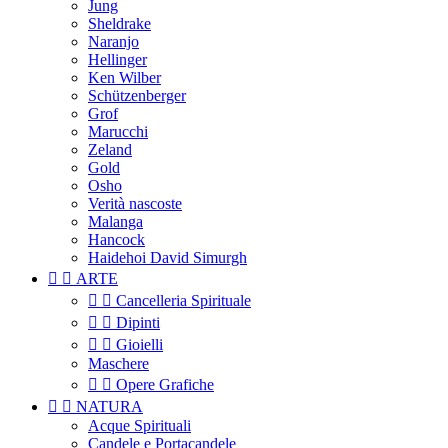
Jung
Sheldrake
Naranjo
Hellinger
Ken Wilber
Schützenberger
Grof
Marucchi
Zeland
Gold
Osho
Verità nascoste
Malanga
Hancock
Haidehoi David Simurgh


ARTE


Cancelleria Spirituale


Dipinti


Gioielli
Maschere


Opere Grafiche


NATURA
Acque Spirituali
Candele e Portacandele