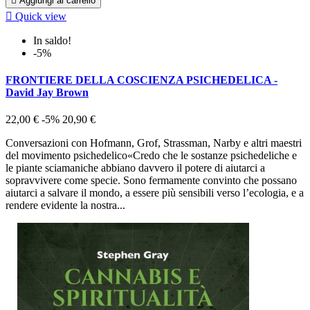

Aggiungi al carrello

Quick view
In saldo!
-5%
FRONTIERE DELLA COSCIENZA PSICHEDELICA -
David Jay Brown
22,00 €
-5%
20,90 €
Conversazioni con Hofmann, Grof, Strassman, Narby e altri maestri
del movimento psichedelico«Credo che le sostanze psichedeliche e
le piante sciamaniche abbiano davvero il potere di aiutarci a
sopravvivere come specie. Sono fermamente convinto che possano
aiutarci a salvare il mondo, a essere più sensibili verso l’ecologia, e a
rendere evidente la nostra...