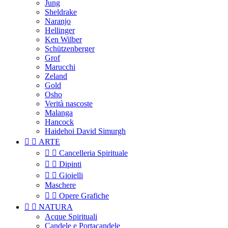
Jung
Sheldrake
Naranjo
Hellinger
Ken Wilber
Schützenberger
Grof
Marucchi
Zeland
Gold
Osho
Verità nascoste
Malanga
Hancock
Haidehoi David Simurgh


ARTE


Cancelleria Spirituale


Dipinti


Gioielli
Maschere


Opere Grafiche


NATURA
Acque Spirituali
Candele e Portacandele