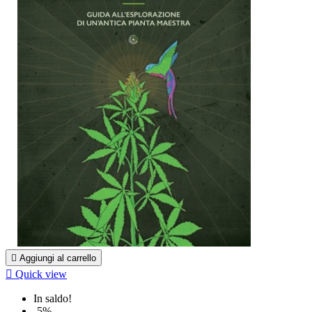

Aggiungi al carrello

Quick view
In saldo!
-5%