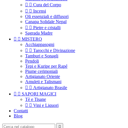


Cura del Corpo


Incensi
Oli essenziali e diffusori
Canapa Solidale Nepal


Pietre e cristalli
Sagrada Madre


MISTERO
Acchiappasogni


Tarocchi e Divinazione
Tamburi e Sonagli
Pendoli
Tepi e Kuripe per Rapé
Piume cerimoniali
Artigianato Oriente
Amuleti e Talismani


Artigianato Brasile


SAPORI MAGICI
Tè e Tisane


Vini e Liquori
Contatti
Blog
