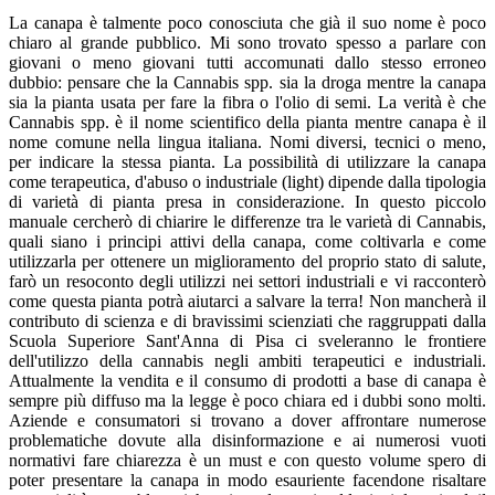
La canapa è talmente poco conosciuta che già il suo nome è poco
chiaro al grande pubblico. Mi sono trovato spesso a parlare con
giovani o meno giovani tutti accomunati dallo stesso erroneo
dubbio: pensare che la Cannabis spp. sia la droga mentre la canapa
sia la pianta usata per fare la fibra o l'olio di semi. La verità è che
Cannabis spp. è il nome scientifico della pianta mentre canapa è il
nome comune nella lingua italiana. Nomi diversi, tecnici o meno,
per indicare la stessa pianta. La possibilità di utilizzare la canapa
come terapeutica, d'abuso o industriale (light) dipende dalla tipologia
di varietà di pianta presa in considerazione. In questo piccolo
manuale cercherò di chiarire le differenze tra le varietà di Cannabis,
quali siano i principi attivi della canapa, come coltivarla e come
utilizzarla per ottenere un miglioramento del proprio stato di salute,
farò un resoconto degli utilizzi nei settori industriali e vi racconterò
come questa pianta potrà aiutarci a salvare la terra! Non mancherà il
contributo di scienza e di bravissimi scienziati che raggruppati dalla
Scuola Superiore Sant'Anna di Pisa ci sveleranno le frontiere
dell'utilizzo della cannabis negli ambiti terapeutici e industriali.
Attualmente la vendita e il consumo di prodotti a base di canapa è
sempre più diffuso ma la legge è poco chiara ed i dubbi sono molti.
Aziende e consumatori si trovano a dover affrontare numerose
problematiche dovute alla disinformazione e ai numerosi vuoti
normativi fare chiarezza è un must e con questo volume spero di
poter presentare la canapa in modo esauriente facendone risaltare