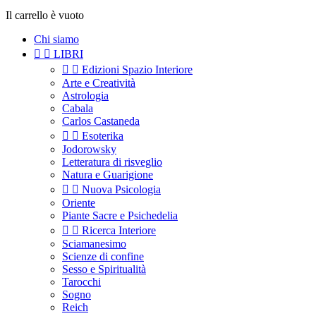
Il carrello è vuoto
Chi siamo


LIBRI


Edizioni Spazio Interiore
Arte e Creatività
Astrologia
Cabala
Carlos Castaneda


Esoterika
Jodorowsky
Letteratura di risveglio
Natura e Guarigione


Nuova Psicologia
Oriente
Piante Sacre e Psichedelia


Ricerca Interiore
Sciamanesimo
Scienze di confine
Sesso e Spiritualità
Tarocchi
Sogno
Reich