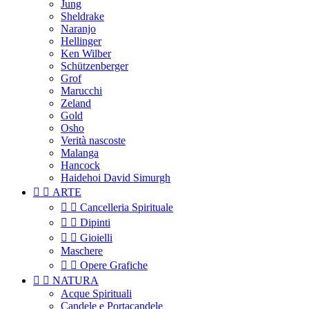
Jung
Sheldrake
Naranjo
Hellinger
Ken Wilber
Schützenberger
Grof
Marucchi
Zeland
Gold
Osho
Verità nascoste
Malanga
Hancock
Haidehoi David Simurgh


ARTE


Cancelleria Spirituale


Dipinti


Gioielli
Maschere


Opere Grafiche


NATURA
Acque Spirituali
Candele e Portacandele