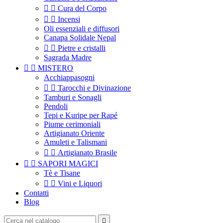


Cura del Corpo


Incensi
Oli essenziali e diffusori
Canapa Solidale Nepal


Pietre e cristalli
Sagrada Madre


MISTERO
Acchiappasogni


Tarocchi e Divinazione
Tamburi e Sonagli
Pendoli
Tepi e Kuripe per Rapé
Piume cerimoniali
Artigianato Oriente
Amuleti e Talismani


Artigianato Brasile


SAPORI MAGICI
Tè e Tisane


Vini e Liquori
Contatti
Blog
