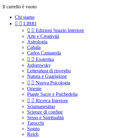
Il carrello è vuoto
Chi siamo


LIBRI


Edizioni Spazio Interiore
Arte e Creatività
Astrologia
Cabala
Carlos Castaneda


Esoterika
Jodorowsky
Letteratura di risveglio
Natura e Guarigione


Nuova Psicologia
Oriente
Piante Sacre e Psichedelia


Ricerca Interiore
Sciamanesimo
Scienze di confine
Sesso e Spiritualità
Tarocchi
Sogno
Reich