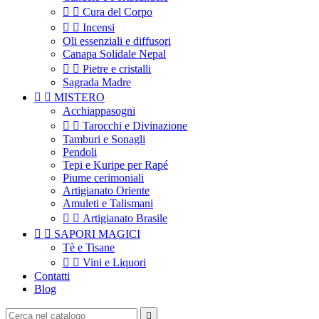


Cura del Corpo


Incensi
Oli essenziali e diffusori
Canapa Solidale Nepal


Pietre e cristalli
Sagrada Madre


MISTERO
Acchiappasogni


Tarocchi e Divinazione
Tamburi e Sonagli
Pendoli
Tepi e Kuripe per Rapé
Piume cerimoniali
Artigianato Oriente
Amuleti e Talismani


Artigianato Brasile


SAPORI MAGICI
Tè e Tisane


Vini e Liquori
Contatti
Blog
