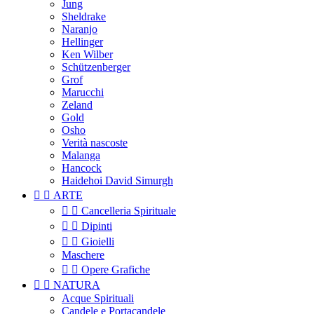
Jung
Sheldrake
Naranjo
Hellinger
Ken Wilber
Schützenberger
Grof
Marucchi
Zeland
Gold
Osho
Verità nascoste
Malanga
Hancock
Haidehoi David Simurgh


ARTE


Cancelleria Spirituale


Dipinti


Gioielli
Maschere


Opere Grafiche


NATURA
Acque Spirituali
Candele e Portacandele