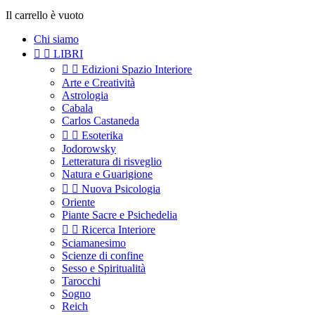
Il carrello è vuoto
Chi siamo


LIBRI


Edizioni Spazio Interiore
Arte e Creatività
Astrologia
Cabala
Carlos Castaneda


Esoterika
Jodorowsky
Letteratura di risveglio
Natura e Guarigione


Nuova Psicologia
Oriente
Piante Sacre e Psichedelia


Ricerca Interiore
Sciamanesimo
Scienze di confine
Sesso e Spiritualità
Tarocchi
Sogno
Reich