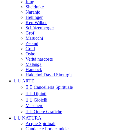
Jung
Sheldrake
Naranjo
Hellinger
Ken Wilber
Schützenberger
Grof
Marucchi
Zeland
Gold
Osho
Verità nascoste
Malanga
Hancock
Haidehoi David Simurgh


ARTE


Cancelleria Spirituale


Dipinti


Gioielli
Maschere


Opere Grafiche


NATURA
Acque Spirituali
Candele e Portacandele