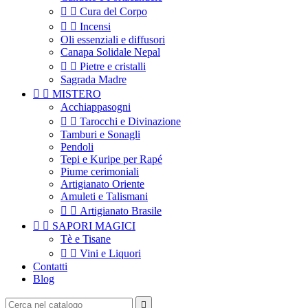


Cura del Corpo


Incensi
Oli essenziali e diffusori
Canapa Solidale Nepal


Pietre e cristalli
Sagrada Madre


MISTERO
Acchiappasogni


Tarocchi e Divinazione
Tamburi e Sonagli
Pendoli
Tepi e Kuripe per Rapé
Piume cerimoniali
Artigianato Oriente
Amuleti e Talismani


Artigianato Brasile


SAPORI MAGICI
Tè e Tisane


Vini e Liquori
Contatti
Blog
