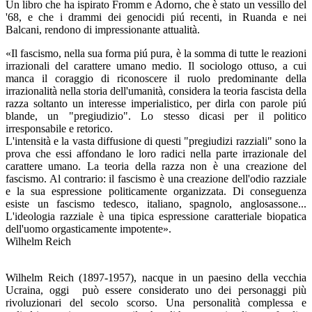
Un libro che ha ispirato Fromm e Adorno, che è stato un vessillo del
'68, e che i drammi dei genocidi piú recenti, in Ruanda e nei
Balcani, rendono di impressionante attualità.
«Il fascismo, nella sua forma piú pura, è la somma di tutte le reazioni
irrazionali del carattere umano medio. Il sociologo ottuso, a cui
manca il coraggio di riconoscere il ruolo predominante della
irrazionalità nella storia dell'umanità, considera la teoria fascista della
razza soltanto un interesse imperialistico, per dirla con parole piú
blande, un "pregiudizio". Lo stesso dicasi per il politico
irresponsabile e retorico.
L'intensità e la vasta diffusione di questi "pregiudizi razziali" sono la
prova che essi affondano le loro radici nella parte irrazionale del
carattere umano. La teoria della razza non è una creazione del
fascismo. Al contrario: il fascismo è una creazione dell'odio razziale
e la sua espressione politicamente organizzata. Di conseguenza
esiste un fascismo tedesco, italiano, spagnolo, anglosassone...
L'ideologia razziale è una tipica espressione caratteriale biopatica
dell'uomo orgasticamente impotente».
Wilhelm Reich
Wilhelm Reich (1897-1957), nacque in un paesino della vecchia
Ucraina, oggi può essere considerato uno dei personaggi più
rivoluzionari del secolo scorso. Una personalità complessa e