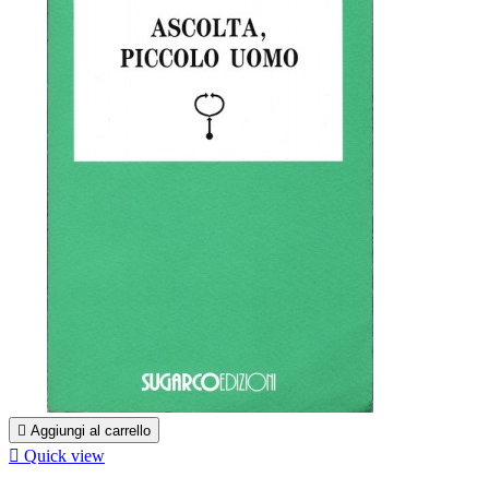

Aggiungi al carrello

Quick view