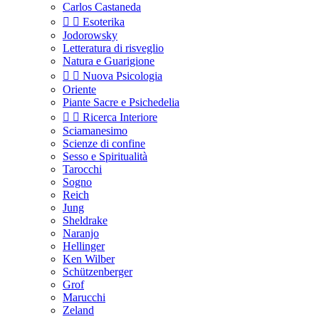
Carlos Castaneda


Esoterika
Jodorowsky
Letteratura di risveglio
Natura e Guarigione


Nuova Psicologia
Oriente
Piante Sacre e Psichedelia


Ricerca Interiore
Sciamanesimo
Scienze di confine
Sesso e Spiritualità
Tarocchi
Sogno
Reich
Jung
Sheldrake
Naranjo
Hellinger
Ken Wilber
Schützenberger
Grof
Marucchi
Zeland