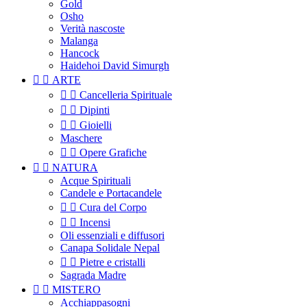
Gold
Osho
Verità nascoste
Malanga
Hancock
Haidehoi David Simurgh


ARTE


Cancelleria Spirituale


Dipinti


Gioielli
Maschere


Opere Grafiche


NATURA
Acque Spirituali
Candele e Portacandele


Cura del Corpo


Incensi
Oli essenziali e diffusori
Canapa Solidale Nepal


Pietre e cristalli
Sagrada Madre


MISTERO
Acchiappasogni