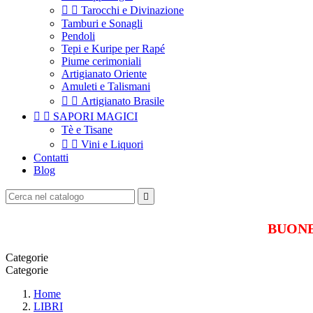


Tarocchi e Divinazione
Tamburi e Sonagli
Pendoli
Tepi e Kuripe per Rapé
Piume cerimoniali
Artigianato Oriente
Amuleti e Talismani


Artigianato Brasile


SAPORI MAGICI
Tè e Tisane


Vini e Liquori
Contatti
Blog

BUONE 
Categorie
Categorie
Home
LIBRI