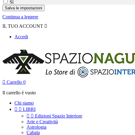
Sì
Continua a leggere
IL TUO ACCOUNT

Accedi

Carrello
0
Il carrello è vuoto
Chi siamo


LIBRI


Edizioni Spazio Interiore
Arte e Creatività
Astrologia
Cabala