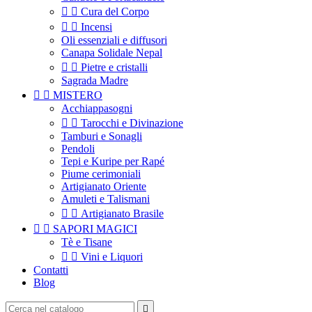


Cura del Corpo


Incensi
Oli essenziali e diffusori
Canapa Solidale Nepal


Pietre e cristalli
Sagrada Madre


MISTERO
Acchiappasogni


Tarocchi e Divinazione
Tamburi e Sonagli
Pendoli
Tepi e Kuripe per Rapé
Piume cerimoniali
Artigianato Oriente
Amuleti e Talismani


Artigianato Brasile


SAPORI MAGICI
Tè e Tisane


Vini e Liquori
Contatti
Blog
