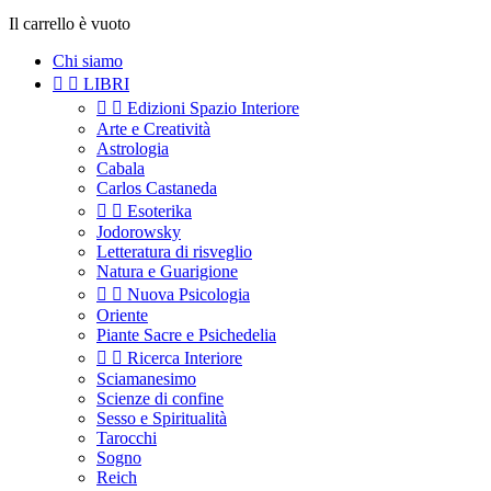
Il carrello è vuoto
Chi siamo


LIBRI


Edizioni Spazio Interiore
Arte e Creatività
Astrologia
Cabala
Carlos Castaneda


Esoterika
Jodorowsky
Letteratura di risveglio
Natura e Guarigione


Nuova Psicologia
Oriente
Piante Sacre e Psichedelia


Ricerca Interiore
Sciamanesimo
Scienze di confine
Sesso e Spiritualità
Tarocchi
Sogno
Reich