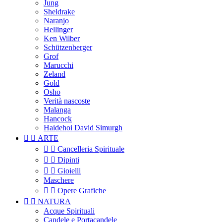
Jung
Sheldrake
Naranjo
Hellinger
Ken Wilber
Schützenberger
Grof
Marucchi
Zeland
Gold
Osho
Verità nascoste
Malanga
Hancock
Haidehoi David Simurgh


ARTE


Cancelleria Spirituale


Dipinti


Gioielli
Maschere


Opere Grafiche


NATURA
Acque Spirituali
Candele e Portacandele