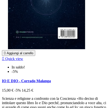

Aggiungi al carrello

Quick view
In saldo!
-5%
IO E DIO - Corrado Malanga
15,00 €
-5%
14,25 €
Scienza e religione a confronto con la Coscienza «Ho deciso di
intitolare questo libro Io e Dio perché, pronunciandolo a voce alta, ci
si avvede di come esso suoni anche come Io ed Io: un gioco fonetico