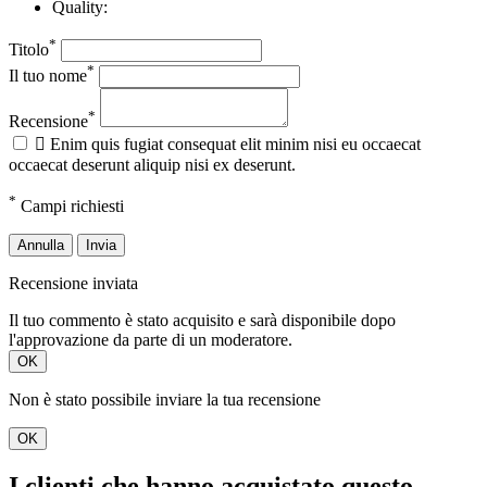
Quality:
*
Titolo
*
Il tuo nome
*
Recensione

Enim quis fugiat consequat elit minim nisi eu occaecat
occaecat deserunt aliquip nisi ex deserunt.
*
Campi richiesti
Annulla
Invia
Recensione inviata
Il tuo commento è stato acquisito e sarà disponibile dopo
l'approvazione da parte di un moderatore.
OK
Non è stato possibile inviare la tua recensione
OK
I clienti che hanno acquistato questo