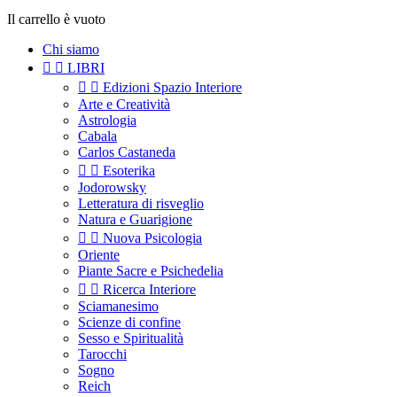
Il carrello è vuoto
Chi siamo


LIBRI


Edizioni Spazio Interiore
Arte e Creatività
Astrologia
Cabala
Carlos Castaneda


Esoterika
Jodorowsky
Letteratura di risveglio
Natura e Guarigione


Nuova Psicologia
Oriente
Piante Sacre e Psichedelia


Ricerca Interiore
Sciamanesimo
Scienze di confine
Sesso e Spiritualità
Tarocchi
Sogno
Reich