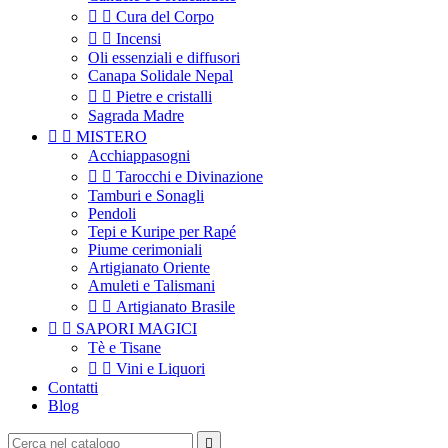


Cura del Corpo


Incensi
Oli essenziali e diffusori
Canapa Solidale Nepal


Pietre e cristalli
Sagrada Madre


MISTERO
Acchiappasogni


Tarocchi e Divinazione
Tamburi e Sonagli
Pendoli
Tepi e Kuripe per Rapé
Piume cerimoniali
Artigianato Oriente
Amuleti e Talismani


Artigianato Brasile


SAPORI MAGICI
Tè e Tisane


Vini e Liquori
Contatti
Blog
