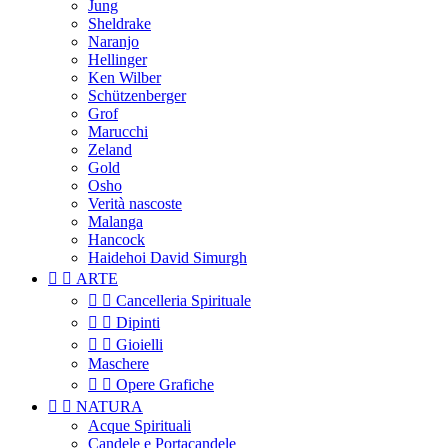
Jung
Sheldrake
Naranjo
Hellinger
Ken Wilber
Schützenberger
Grof
Marucchi
Zeland
Gold
Osho
Verità nascoste
Malanga
Hancock
Haidehoi David Simurgh


ARTE


Cancelleria Spirituale


Dipinti


Gioielli
Maschere


Opere Grafiche


NATURA
Acque Spirituali
Candele e Portacandele