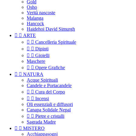
Gold
Osho
Verità nascoste
Malanga
Hancock
Haidehoi David Simurgh


ARTE


Cancelleria Spirituale


Dipinti


Gioielli
Maschere


Opere Grafiche


NATURA
Acque Spirituali
Candele e Portacandele


Cura del Corpo


Incensi
Oli essenziali e diffusori
Canapa Solidale Nepal


Pietre e cristalli
Sagrada Madre


MISTERO
Acchiappasogni