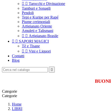


Tarocchi e Divinazione
Tamburi e Sonagli
Pendoli
Tepi e Kuripe per Rapé
Piume cerimoniali
Artigianato Oriente
Amuleti e Talismani


Artigianato Brasile


SAPORI MAGICI
Tè e Tisane


Vini e Liquori
Contatti
Blog

BUONE 
Categorie
Categorie
Home
LIBRI