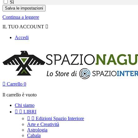
Sì
Continua a leggere
IL TUO ACCOUNT

Accedi

Carrello
0
Il carrello è vuoto
Chi siamo


LIBRI


Edizioni Spazio Interiore
Arte e Creatività
Astrologia
Cabala