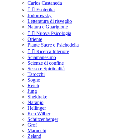
Carlos Castaneda


Esoterika
Jodorowsky
Letteratura di risveglio
Natura e Guarigione


Nuova Psicologia
Oriente
Piante Sacre e Psichedelia


Ricerca Interiore
Sciamanesimo
Scienze di confine
Sesso e Spiritualità
Tarocchi
Sogno
Reich
Jung
Sheldrake
Naranjo
Hellinger
Ken Wilber
Schützenberger
Grof
Marucchi
Zeland