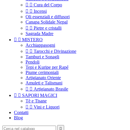


Cura del Corpo


Incensi
Oli essenziali e diffusori
Canapa Solidale Nepal


Pietre e cristalli
Sagrada Madre


MISTERO
Acchiappasogni


Tarocchi e Divinazione
Tamburi e Sonagli
Pendoli
Tepi e Kuripe per Rapé
Piume cerimoniali
Artigianato Oriente
Amuleti e Talismani


Artigianato Brasile


SAPORI MAGICI
Tè e Tisane


Vini e Liquori
Contatti
Blog
