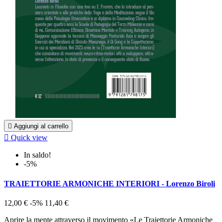

Aggiungi al carrello

Quick view
In saldo!
-5%
TRAIETTORIE ARMONICHE INTERIORI - Lorenzo Biroli
12,00 €
-5%
11,40 €
Aprire la mente attraverso il movimento «Le Traiettorie Armoniche