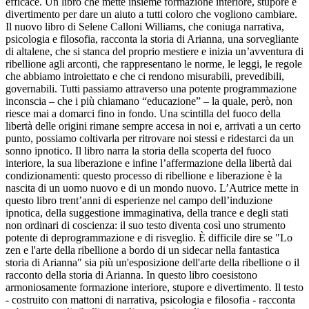
efficace. Un libro che mette insieme formazione interiore, stupore e
divertimento per dare un aiuto a tutti coloro che vogliono cambiare.
Il nuovo libro di Selene Calloni Williams, che coniuga narrativa,
psicologia e filosofia, racconta la storia di Arianna, una sorvegliante
di altalene, che si stanca del proprio mestiere e inizia un’avventura di
ribellione agli arconti, che rappresentano le norme, le leggi, le regole
che abbiamo introiettato e che ci rendono misurabili, prevedibili,
governabili. Tutti passiamo attraverso una potente programmazione
inconscia – che i più chiamano “educazione” – la quale, però, non
riesce mai a domarci fino in fondo. Una scintilla del fuoco della
libertà delle origini rimane sempre accesa in noi e, arrivati a un certo
punto, possiamo coltivarla per ritrovare noi stessi e ridestarci da un
sonno ipnotico. Il libro narra la storia della scoperta del fuoco
interiore, la sua liberazione e infine l’affermazione della libertà dai
condizionamenti: questo processo di ribellione e liberazione è la
nascita di un uomo nuovo e di un mondo nuovo. L’Autrice mette in
questo libro trent’anni di esperienze nel campo dell’induzione
ipnotica, della suggestione immaginativa, della trance e degli stati
non ordinari di coscienza: il suo testo diventa così uno strumento
potente di deprogrammazione e di risveglio. È difficile dire se "Lo
zen e l'arte della ribellione a bordo di un sidecar nella fantastica
storia di Arianna" sia più un'esposizione dell'arte della ribellione o il
racconto della storia di Arianna. In questo libro coesistono
armoniosamente formazione interiore, stupore e divertimento. Il testo
- costruito con mattoni di narrativa, psicologia e filosofia - racconta