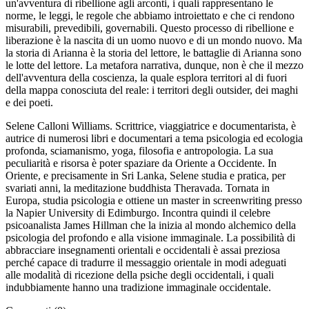
un'avventura di ribellione agli arconti, i quali rappresentano le
norme, le leggi, le regole che abbiamo introiettato e che ci rendono
misurabili, prevedibili, governabili. Questo processo di ribellione e
liberazione è la nascita di un uomo nuovo e di un mondo nuovo. Ma
la storia di Arianna è la storia del lettore, le battaglie di Arianna sono
le lotte del lettore. La metafora narrativa, dunque, non è che il mezzo
dell'avventura della coscienza, la quale esplora territori al di fuori
della mappa conosciuta del reale: i territori degli outsider, dei maghi
e dei poeti.
Selene Calloni Williams. Scrittrice, viaggiatrice e documentarista, è
autrice di numerosi libri e documentari a tema psicologia ed ecologia
profonda, sciamanismo, yoga, filosofia e antropologia. La sua
peculiarità e risorsa è poter spaziare da Oriente a Occidente. In
Oriente, e precisamente in Sri Lanka, Selene studia e pratica, per
svariati anni, la meditazione buddhista Theravada. Tornata in
Europa, studia psicologia e ottiene un master in screenwriting presso
la Napier University di Edimburgo. Incontra quindi il celebre
psicoanalista James Hillman che la inizia al mondo alchemico della
psicologia del profondo e alla visione immaginale. La possibilità di
abbracciare insegnamenti orientali e occidentali è assai preziosa
perché capace di tradurre il messaggio orientale in modi adeguati
alle modalità di ricezione della psiche degli occidentali, i quali
indubbiamente hanno una tradizione immaginale occidentale.