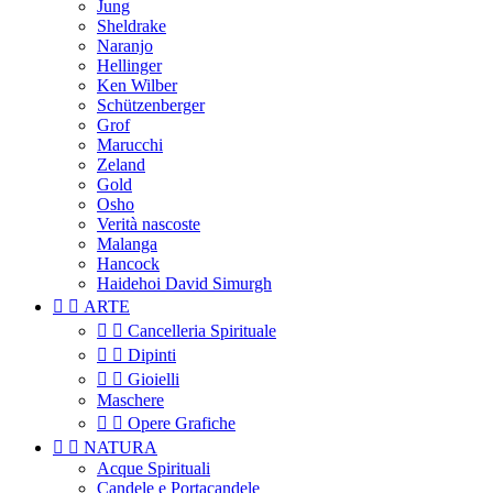
Jung
Sheldrake
Naranjo
Hellinger
Ken Wilber
Schützenberger
Grof
Marucchi
Zeland
Gold
Osho
Verità nascoste
Malanga
Hancock
Haidehoi David Simurgh


ARTE


Cancelleria Spirituale


Dipinti


Gioielli
Maschere


Opere Grafiche


NATURA
Acque Spirituali
Candele e Portacandele