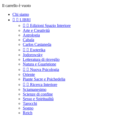
Il carrello è vuoto
Chi siamo


LIBRI


Edizioni Spazio Interiore
Arte e Creatività
Astrologia
Cabala
Carlos Castaneda


Esoterika
Jodorowsky
Letteratura di risveglio
Natura e Guarigione


Nuova Psicologia
Oriente
Piante Sacre e Psichedelia


Ricerca Interiore
Sciamanesimo
Scienze di confine
Sesso e Spiritualità
Tarocchi
Sogno
Reich