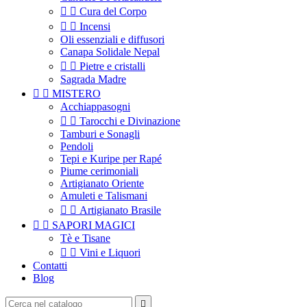


Cura del Corpo


Incensi
Oli essenziali e diffusori
Canapa Solidale Nepal


Pietre e cristalli
Sagrada Madre


MISTERO
Acchiappasogni


Tarocchi e Divinazione
Tamburi e Sonagli
Pendoli
Tepi e Kuripe per Rapé
Piume cerimoniali
Artigianato Oriente
Amuleti e Talismani


Artigianato Brasile


SAPORI MAGICI
Tè e Tisane


Vini e Liquori
Contatti
Blog
