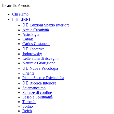
Il carrello è vuoto
Chi siamo


LIBRI


Edizioni Spazio Interiore
Arte e Creatività
Astrologia
Cabala
Carlos Castaneda


Esoterika
Jodorowsky
Letteratura di risveglio
Natura e Guarigione


Nuova Psicologia
Oriente
Piante Sacre e Psichedelia


Ricerca Interiore
Sciamanesimo
Scienze di confine
Sesso e Spiritualità
Tarocchi
Sogno
Reich