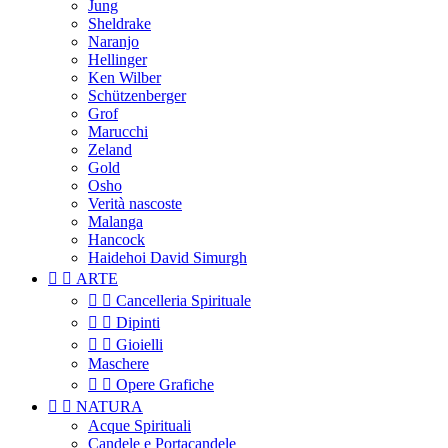
Jung
Sheldrake
Naranjo
Hellinger
Ken Wilber
Schützenberger
Grof
Marucchi
Zeland
Gold
Osho
Verità nascoste
Malanga
Hancock
Haidehoi David Simurgh


ARTE


Cancelleria Spirituale


Dipinti


Gioielli
Maschere


Opere Grafiche


NATURA
Acque Spirituali
Candele e Portacandele