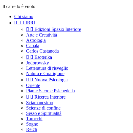
Il carrello è vuoto
Chi siamo


LIBRI


Edizioni Spazio Interiore
Arte e Creatività
Astrologia
Cabala
Carlos Castaneda


Esoterika
Jodorowsky
Letteratura di risveglio
Natura e Guarigione


Nuova Psicologia
Oriente
Piante Sacre e Psichedelia


Ricerca Interiore
Sciamanesimo
Scienze di confine
Sesso e Spiritualità
Tarocchi
Sogno
Reich