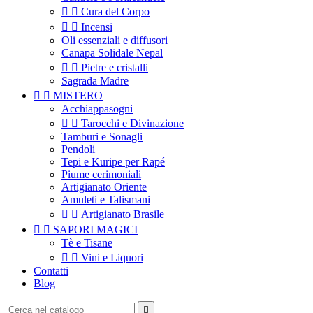


Cura del Corpo


Incensi
Oli essenziali e diffusori
Canapa Solidale Nepal


Pietre e cristalli
Sagrada Madre


MISTERO
Acchiappasogni


Tarocchi e Divinazione
Tamburi e Sonagli
Pendoli
Tepi e Kuripe per Rapé
Piume cerimoniali
Artigianato Oriente
Amuleti e Talismani


Artigianato Brasile


SAPORI MAGICI
Tè e Tisane


Vini e Liquori
Contatti
Blog
