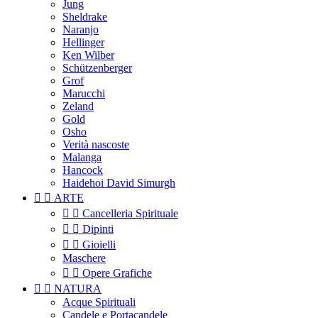
Jung
Sheldrake
Naranjo
Hellinger
Ken Wilber
Schützenberger
Grof
Marucchi
Zeland
Gold
Osho
Verità nascoste
Malanga
Hancock
Haidehoi David Simurgh


ARTE


Cancelleria Spirituale


Dipinti


Gioielli
Maschere


Opere Grafiche


NATURA
Acque Spirituali
Candele e Portacandele