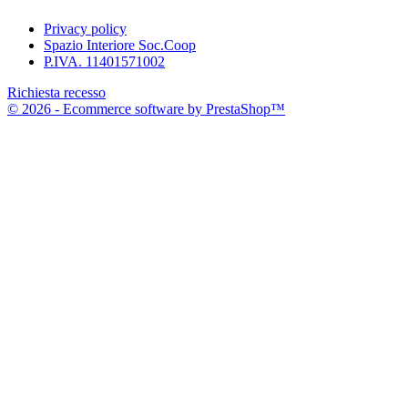
Privacy policy
Spazio Interiore Soc.Coop
P.IVA. 11401571002
Richiesta recesso
© 2026 - Ecommerce software by PrestaShop™