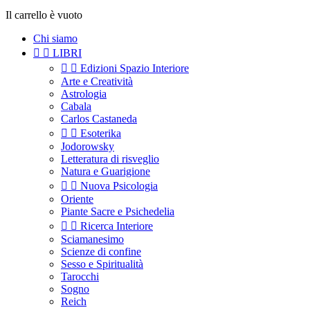
Il carrello è vuoto
Chi siamo


LIBRI


Edizioni Spazio Interiore
Arte e Creatività
Astrologia
Cabala
Carlos Castaneda


Esoterika
Jodorowsky
Letteratura di risveglio
Natura e Guarigione


Nuova Psicologia
Oriente
Piante Sacre e Psichedelia


Ricerca Interiore
Sciamanesimo
Scienze di confine
Sesso e Spiritualità
Tarocchi
Sogno
Reich