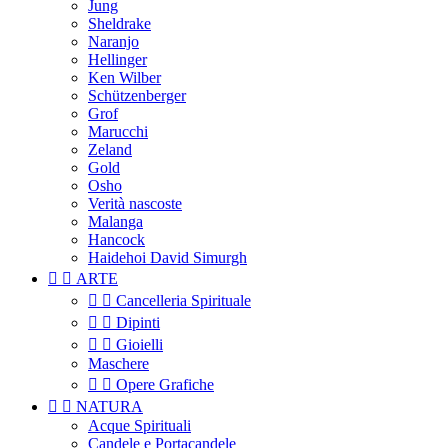
Jung
Sheldrake
Naranjo
Hellinger
Ken Wilber
Schützenberger
Grof
Marucchi
Zeland
Gold
Osho
Verità nascoste
Malanga
Hancock
Haidehoi David Simurgh


ARTE


Cancelleria Spirituale


Dipinti


Gioielli
Maschere


Opere Grafiche


NATURA
Acque Spirituali
Candele e Portacandele