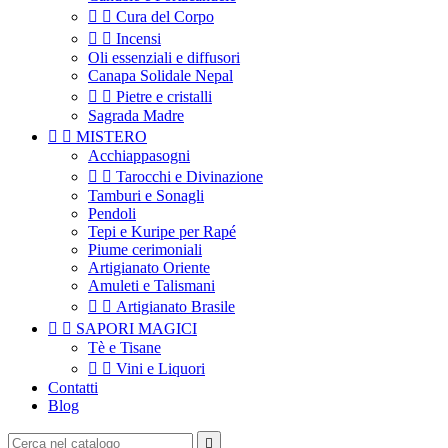


Cura del Corpo


Incensi
Oli essenziali e diffusori
Canapa Solidale Nepal


Pietre e cristalli
Sagrada Madre


MISTERO
Acchiappasogni


Tarocchi e Divinazione
Tamburi e Sonagli
Pendoli
Tepi e Kuripe per Rapé
Piume cerimoniali
Artigianato Oriente
Amuleti e Talismani


Artigianato Brasile


SAPORI MAGICI
Tè e Tisane


Vini e Liquori
Contatti
Blog
