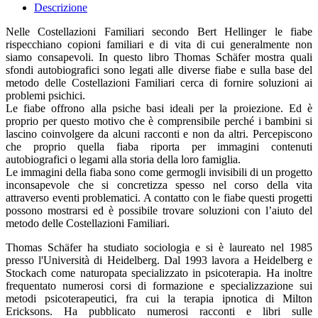
Descrizione
Nelle Costellazioni Familiari secondo Bert Hellinger le fiabe
rispecchiano copioni familiari e di vita di cui generalmente non
siamo consapevoli. In questo libro Thomas Schäfer mostra quali
sfondi autobiografici sono legati alle diverse fiabe e sulla base del
metodo delle Costellazioni Familiari cerca di fornire soluzioni ai
problemi psichici.
Le fiabe offrono alla psiche basi ideali per la proiezione. Ed è
proprio per questo motivo che è comprensibile perché i bambini si
lascino coinvolgere da alcuni racconti e non da altri. Percepiscono
che proprio quella fiaba riporta per immagini contenuti
autobiografici o legami alla storia della loro famiglia.
Le immagini della fiaba sono come germogli invisibili di un progetto
inconsapevole che si concretizza spesso nel corso della vita
attraverso eventi problematici. A contatto con le fiabe questi progetti
possono mostrarsi ed è possibile trovare soluzioni con l’aiuto del
metodo delle Costellazioni Familiari.
Thomas Schäfer ha studiato sociologia e si è laureato nel 1985
presso l'Università di Heidelberg. Dal 1993 lavora a Heidelberg e
Stockach come naturopata specializzato in psicoterapia. Ha inoltre
frequentato numerosi corsi di formazione e specializzazione sui
metodi psicoterapeutici, fra cui la terapia ipnotica di Milton
Ericksons. Ha pubblicato numerosi racconti e libri sulle