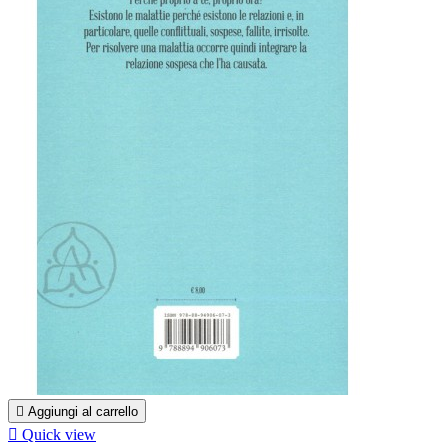

Aggiungi al carrello

Quick view