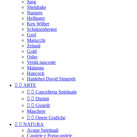
Jung
Sheldrake
Naranjo
Hellinger
Ken Wilber
Schützenberger
Grof
Marucchi
Zeland
Gold
Osho
Verità nascoste
Malanga
Hancock
Haidehoi David Simurgh


ARTE


Cancelleria Spirituale


Dipinti


Gioielli
Maschere


Opere Grafiche


NATURA
Acque Spirituali
Candele e Portacandele