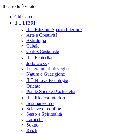
Il carrello è vuoto
Chi siamo


LIBRI


Edizioni Spazio Interiore
Arte e Creatività
Astrologia
Cabala
Carlos Castaneda


Esoterika
Jodorowsky
Letteratura di risveglio
Natura e Guarigione


Nuova Psicologia
Oriente
Piante Sacre e Psichedelia


Ricerca Interiore
Sciamanesimo
Scienze di confine
Sesso e Spiritualità
Tarocchi
Sogno
Reich