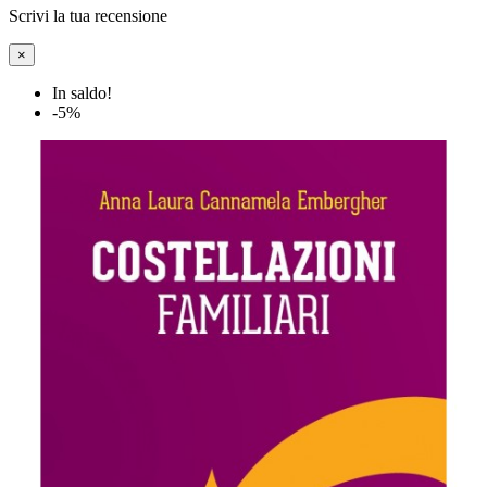
Scrivi la tua recensione
×
In saldo!
-5%