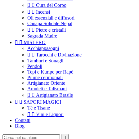


Cura del Corpo


Incensi
Oli essenziali e diffusori
Canapa Solidale Nepal


Pietre e cristalli
Sagrada Madre


MISTERO
Acchiappasogni


Tarocchi e Divinazione
Tamburi e Sonagli
Pendoli
Tepi e Kuripe per Rapé
Piume cerimoniali
Artigianato Oriente
Amuleti e Talismani


Artigianato Brasile


SAPORI MAGICI
Tè e Tisane


Vini e Liquori
Contatti
Blog
