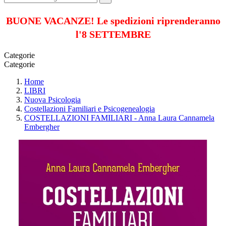
BUONE VACANZE! Le spedizioni riprenderanno
l'8 SETTEMBRE
Categorie
Categorie
Home
LIBRI
Nuova Psicologia
Costellazioni Familiari e Psicogenealogia
COSTELLAZIONI FAMILIARI - Anna Laura Cannamela
Embergher