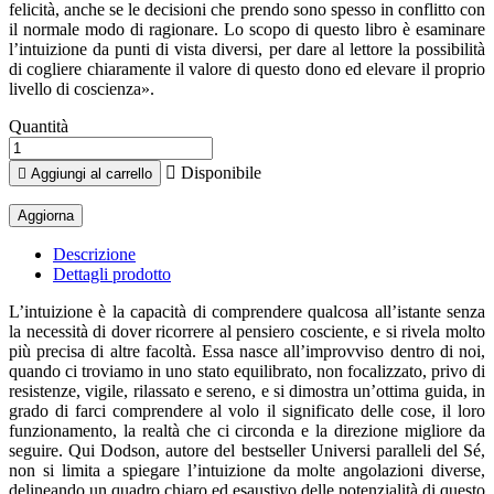
felicità, anche se le decisioni che prendo sono spesso in conflitto con
il normale modo di ragionare. Lo scopo di questo libro è esaminare
l’intuizione da punti di vista diversi, per dare al lettore la possibilità
di cogliere chiaramente il valore di questo dono ed elevare il proprio
livello di coscienza».
Quantità

Disponibile

Aggiungi al carrello
Descrizione
Dettagli prodotto
L’intuizione è la capacità di comprendere qualcosa all’istante senza
la necessità di dover ricorrere al pensiero cosciente, e si rivela molto
più precisa di altre facoltà. Essa nasce all’improvviso dentro di noi,
quando ci troviamo in uno stato equilibrato, non focalizzato, privo di
resistenze, vigile, rilassato e sereno, e si dimostra un’ottima guida, in
grado di farci comprendere al volo il significato delle cose, il loro
funzionamento, la realtà che ci circonda e la direzione migliore da
seguire. Qui Dodson, autore del bestseller Universi paralleli del Sé,
non si limita a spiegare l’intuizione da molte angolazioni diverse,
delineando un quadro chiaro ed esaustivo delle potenzialità di questo