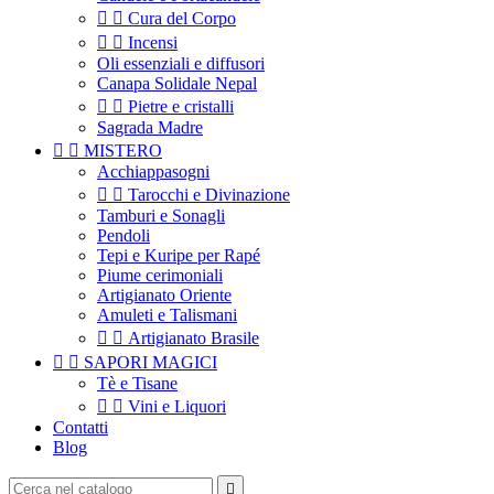


Cura del Corpo


Incensi
Oli essenziali e diffusori
Canapa Solidale Nepal


Pietre e cristalli
Sagrada Madre


MISTERO
Acchiappasogni


Tarocchi e Divinazione
Tamburi e Sonagli
Pendoli
Tepi e Kuripe per Rapé
Piume cerimoniali
Artigianato Oriente
Amuleti e Talismani


Artigianato Brasile


SAPORI MAGICI
Tè e Tisane


Vini e Liquori
Contatti
Blog
