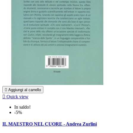

Aggiungi al carrello

Quick view
In saldo!
-5%
IL MAESTRO NEL CUORE - Andrea Zurlini