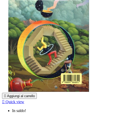

Aggiungi al carrello

Quick view
In saldo!