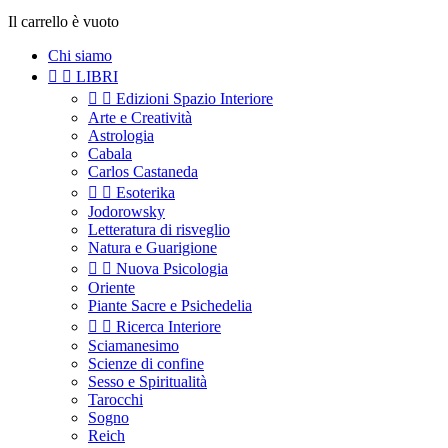
Il carrello è vuoto
Chi siamo


LIBRI


Edizioni Spazio Interiore
Arte e Creatività
Astrologia
Cabala
Carlos Castaneda


Esoterika
Jodorowsky
Letteratura di risveglio
Natura e Guarigione


Nuova Psicologia
Oriente
Piante Sacre e Psichedelia


Ricerca Interiore
Sciamanesimo
Scienze di confine
Sesso e Spiritualità
Tarocchi
Sogno
Reich