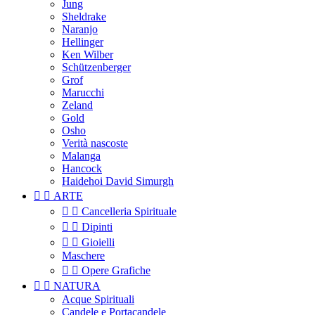
Jung
Sheldrake
Naranjo
Hellinger
Ken Wilber
Schützenberger
Grof
Marucchi
Zeland
Gold
Osho
Verità nascoste
Malanga
Hancock
Haidehoi David Simurgh


ARTE


Cancelleria Spirituale


Dipinti


Gioielli
Maschere


Opere Grafiche


NATURA
Acque Spirituali
Candele e Portacandele