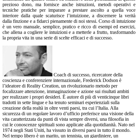
prezioso dono, ma fornisce anche istruzioni, metodi operativi e
tecniche pratiche per imparare a prestare ascolto a quella voce
interiore dalla quale scaturisce l’intuizione, a discernere la verità
dalla finzione e a fidarci pienamente di noi stessi. Corso di intuizione
è un vero manuale, semplice, pratico e ricco di esempi ed esercizi,
che allena a cogliere le intuizioni e a metterle a frutto, trasformando
la propria vita in una serie di scelte efficaci e di successo.
Coach di successo, ricercatore della
coscienza e conferenziere internazionale, Frederick Dodson è
l’ideatore di Reality Creation, un rivoluzionario metodo per
focalizzare attenzione, immaginazione e azione sui risultati ambiti
per realizzare i propri desideri. È autore di più di venticinque libri
tradotti in sette lingue e ha tenuto seminari esperienziali sulla
creazione della realtà in oltre venti paesi, tra cui l’Italia. Alla
sicurezza di un regolare lavoro d’ufficio preferisce una visione della
vita caratterizzata da punti di vista sempre diversi, una filosofia in
cui le conoscenze spirituali sono applicate alla quotidianità. Nato nel
1974 negli Stati Uniti, ha vissuto in diversi paesi in tutto il mondo.
Nel tempo libero è un marito, un tennista, un giardiniere, un