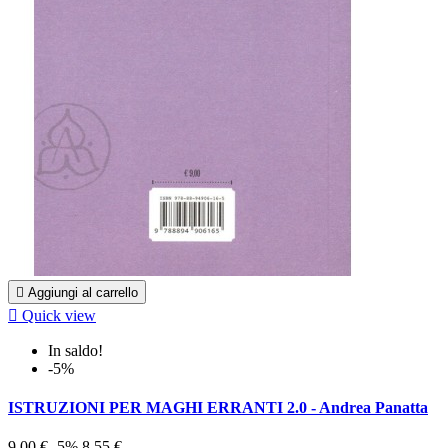

Aggiungi al carrello

Quick view
In saldo!
-5%
ISTRUZIONI PER MAGHI ERRANTI 2.0 - Andrea Panatta
9,00 €
-5%
8,55 €