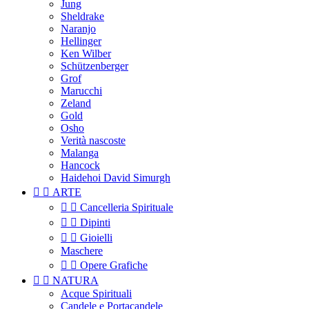
Jung
Sheldrake
Naranjo
Hellinger
Ken Wilber
Schützenberger
Grof
Marucchi
Zeland
Gold
Osho
Verità nascoste
Malanga
Hancock
Haidehoi David Simurgh


ARTE


Cancelleria Spirituale


Dipinti


Gioielli
Maschere


Opere Grafiche


NATURA
Acque Spirituali
Candele e Portacandele