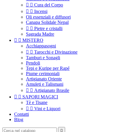


Cura del Corpo


Incensi
Oli essenziali e diffusori
Canapa Solidale Nepal


Pietre e cristalli
Sagrada Madre


MISTERO
Acchiappasogni


Tarocchi e Divinazione
Tamburi e Sonagli
Pendoli
Tepi e Kuripe per Rapé
Piume cerimoniali
Artigianato Oriente
Amuleti e Talismani


Artigianato Brasile


SAPORI MAGICI
Tè e Tisane


Vini e Liquori
Contatti
Blog
