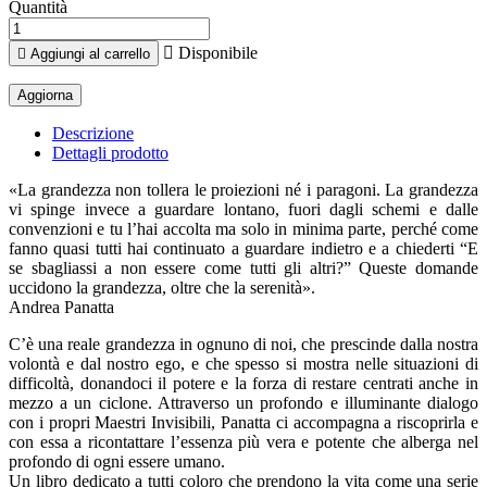
Quantità

Disponibile

Aggiungi al carrello
Descrizione
Dettagli prodotto
«La grandezza non tollera le proiezioni né i paragoni. La grandezza
vi spinge invece a guardare lontano, fuori dagli schemi e dalle
convenzioni e tu l’hai accolta ma solo in minima parte, perché come
fanno quasi tutti hai continuato a guardare indietro e a chiederti “E
se sbagliassi a non essere come tutti gli altri?” Queste domande
uccidono la grandezza, oltre che la serenità».
Andrea Panatta
C’è una reale grandezza in ognuno di noi, che prescinde dalla nostra
volontà e dal nostro ego, e che spesso si mostra nelle situazioni di
difficoltà, donandoci il potere e la forza di restare centrati anche in
mezzo a un ciclone. Attraverso un profondo e illuminante dialogo
con i propri Maestri Invisibili, Panatta ci accompagna a riscoprirla e
con essa a ricontattare l’essenza più vera e potente che alberga nel
profondo di ogni essere umano.
Un libro dedicato a tutti coloro che prendono la vita come una serie