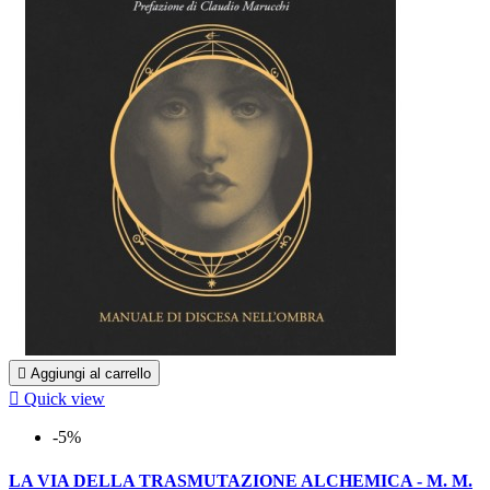

Aggiungi al carrello

Quick view
-5%
LA VIA DELLA TRASMUTAZIONE ALCHEMICA - M. M.