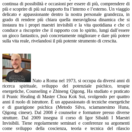
continua di possibilità e occasioni per essere di più, comprendere di
più e scoprire di più sul rapporto fra l’interno e l’esterno. Un viaggio
delicato e appassionante dentro la nostra personale grandezza, in
grado di rendere più chiara quella meravigliosa dinamica che si
instaura tra i propri maestri invisibili e la vita quotidiana e che ci
conduce a riscoprire che il rapporto con lo spirito, lungi dall’essere
un gioco fantastico, può concretamente migliorare e dare più potere
sulla vita reale, rivelandosi il più potente strumento di crescita.
Nato a Roma nel 1973, si occupa da diversi anni di
ricerca spirituale, sviluppo del potenziale psichico, terapie
energetiche, Counseling e Zhineng Qigong. Ha studiato e praticato
il Pranic Healing di Master Choa Kok Sui, svolgendo per quattro
anni il ruolo di istruttore. È un appassionato di tecniche energetiche
e di guarigione psichica (Metodo Silva, sciamanesimo Huna,
Qigong cinese). Dal 2008 è counselor e formatore presso diverse
strutture. Dal 2009 insegna il corso di Igor Sibaldi I Maestri
Invisibili. Tiene regolarmente seminari e conferenze su argomenti
come sviluppo della coscienza, teoria e tecnica del rilascio