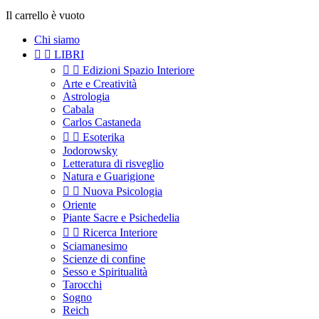
Il carrello è vuoto
Chi siamo


LIBRI


Edizioni Spazio Interiore
Arte e Creatività
Astrologia
Cabala
Carlos Castaneda


Esoterika
Jodorowsky
Letteratura di risveglio
Natura e Guarigione


Nuova Psicologia
Oriente
Piante Sacre e Psichedelia


Ricerca Interiore
Sciamanesimo
Scienze di confine
Sesso e Spiritualità
Tarocchi
Sogno
Reich