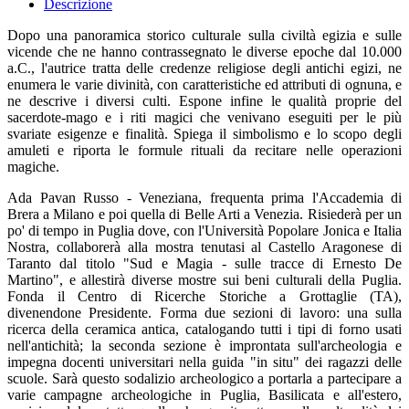
Descrizione
Dopo una panoramica storico culturale sulla civiltà egizia e sulle
vicende che ne hanno contrassegnato le diverse epoche dal 10.000
a.C., l'autrice tratta delle credenze religiose degli antichi egizi, ne
enumera le varie divinità, con caratteristiche ed attributi di ognuna, e
ne descrive i diversi culti. Espone infine le qualità proprie del
sacerdote-mago e i riti magici che venivano eseguiti per le più
svariate esigenze e finalità. Spiega il simbolismo e lo scopo degli
amuleti e riporta le formule rituali da recitare nelle operazioni
magiche.
Ada Pavan Russo - Veneziana, frequenta prima l'Accademia di
Brera a Milano e poi quella di Belle Arti a Venezia. Risiederà per un
po' di tempo in Puglia dove, con l'Università Popolare Jonica e Italia
Nostra, collaborerà alla mostra tenutasi al Castello Aragonese di
Taranto dal titolo "Sud e Magia - sulle tracce di Ernesto De
Martino", e allestirà diverse mostre sui beni culturali della Puglia.
Fonda il Centro di Ricerche Storiche a Grottaglie (TA),
divenendone Presidente. Forma due sezioni di lavoro: una sulla
ricerca della ceramica antica, catalogando tutti i tipi di forno usati
nell'antichità; la seconda sezione è improntata sull'archeologia e
impegna docenti universitari nella guida "in situ" dei ragazzi delle
scuole. Sarà questo sodalizio archeologico a portarla a partecipare a
varie campagne archeologiche in Puglia, Basilicata e all'estero,