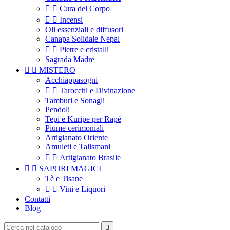


Cura del Corpo


Incensi
Oli essenziali e diffusori
Canapa Solidale Nepal


Pietre e cristalli
Sagrada Madre


MISTERO
Acchiappasogni


Tarocchi e Divinazione
Tamburi e Sonagli
Pendoli
Tepi e Kuripe per Rapé
Piume cerimoniali
Artigianato Oriente
Amuleti e Talismani


Artigianato Brasile


SAPORI MAGICI
Tè e Tisane


Vini e Liquori
Contatti
Blog
