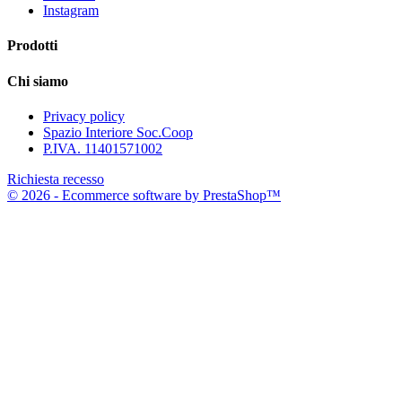
Instagram
Prodotti
Chi siamo
Privacy policy
Spazio Interiore Soc.Coop
P.IVA. 11401571002
Richiesta recesso
© 2026 - Ecommerce software by PrestaShop™