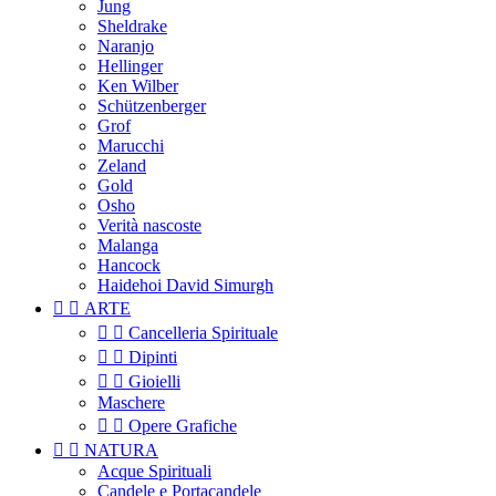
Jung
Sheldrake
Naranjo
Hellinger
Ken Wilber
Schützenberger
Grof
Marucchi
Zeland
Gold
Osho
Verità nascoste
Malanga
Hancock
Haidehoi David Simurgh


ARTE


Cancelleria Spirituale


Dipinti


Gioielli
Maschere


Opere Grafiche


NATURA
Acque Spirituali
Candele e Portacandele