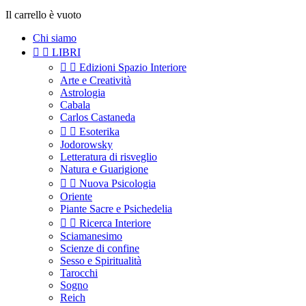
Il carrello è vuoto
Chi siamo


LIBRI


Edizioni Spazio Interiore
Arte e Creatività
Astrologia
Cabala
Carlos Castaneda


Esoterika
Jodorowsky
Letteratura di risveglio
Natura e Guarigione


Nuova Psicologia
Oriente
Piante Sacre e Psichedelia


Ricerca Interiore
Sciamanesimo
Scienze di confine
Sesso e Spiritualità
Tarocchi
Sogno
Reich