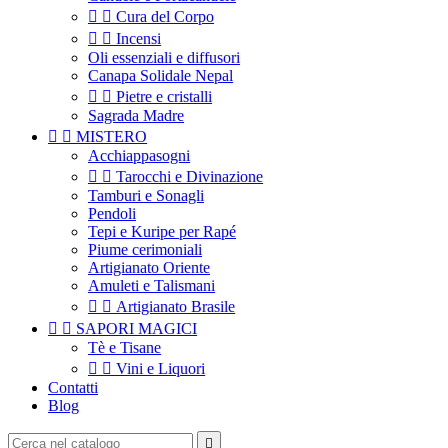


Cura del Corpo


Incensi
Oli essenziali e diffusori
Canapa Solidale Nepal


Pietre e cristalli
Sagrada Madre


MISTERO
Acchiappasogni


Tarocchi e Divinazione
Tamburi e Sonagli
Pendoli
Tepi e Kuripe per Rapé
Piume cerimoniali
Artigianato Oriente
Amuleti e Talismani


Artigianato Brasile


SAPORI MAGICI
Tè e Tisane


Vini e Liquori
Contatti
Blog
