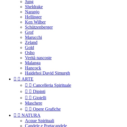
Jung
Sheldrake
Naranjo
Hellinger
Ken Wilber
Schützenberger
Grof
Marucchi
Zeland
Gold
Osho
Verità nascoste
Malanga
Hancock
Haidehoi David Simurgh


ARTE


Cancelleria Spirituale


Dipinti


Gioielli
Maschere


Opere Grafiche


NATURA
Acque Spirituali
Candele e Portacandele