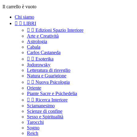
Il carrello è vuoto
Chi siamo


LIBRI


Edizioni Spazio Interiore
Arte e Creatività
Astrologia
Cabala
Carlos Castaneda


Esoterika
Jodorowsky
Letteratura di risveglio
Natura e Guarigione


Nuova Psicologia
Oriente
Piante Sacre e Psichedelia


Ricerca Interiore
Sciamanesimo
Scienze di confine
Sesso e Spiritualità
Tarocchi
Sogno
Reich