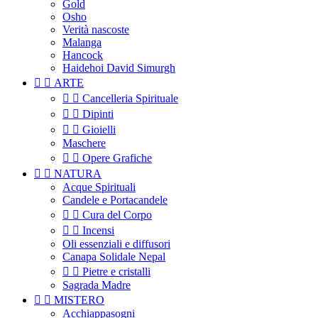
Gold
Osho
Verità nascoste
Malanga
Hancock
Haidehoi David Simurgh


ARTE


Cancelleria Spirituale


Dipinti


Gioielli
Maschere


Opere Grafiche


NATURA
Acque Spirituali
Candele e Portacandele


Cura del Corpo


Incensi
Oli essenziali e diffusori
Canapa Solidale Nepal


Pietre e cristalli
Sagrada Madre


MISTERO
Acchiappasogni