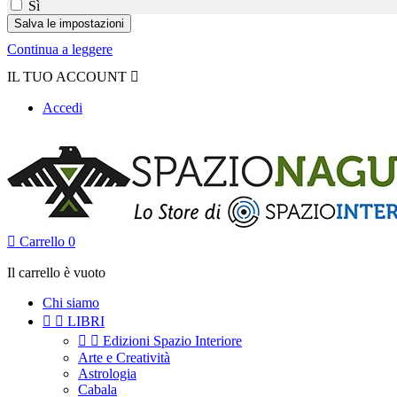
Sì
Continua a leggere
IL TUO ACCOUNT

Accedi

Carrello
0
Il carrello è vuoto
Chi siamo


LIBRI


Edizioni Spazio Interiore
Arte e Creatività
Astrologia
Cabala