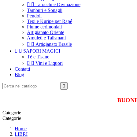


Tarocchi e Divinazione
Tamburi e Sonagli
Pendoli
Tepi e Kuripe per Rapé
Piume cerimoniali
Artigianato Oriente
Amuleti e Talismani


Artigianato Brasile


SAPORI MAGICI
Tè e Tisane


Vini e Liquori
Contatti
Blog

BUONE 
Categorie
Categorie
Home
LIBRI