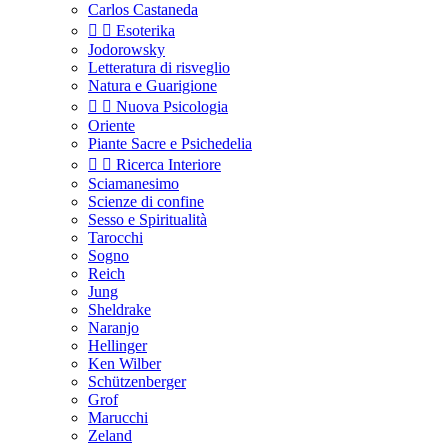
Carlos Castaneda


Esoterika
Jodorowsky
Letteratura di risveglio
Natura e Guarigione


Nuova Psicologia
Oriente
Piante Sacre e Psichedelia


Ricerca Interiore
Sciamanesimo
Scienze di confine
Sesso e Spiritualità
Tarocchi
Sogno
Reich
Jung
Sheldrake
Naranjo
Hellinger
Ken Wilber
Schützenberger
Grof
Marucchi
Zeland