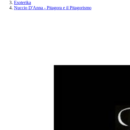
Esoterika
Nuccio D'Anna - Pitagora e il Pitagorismo